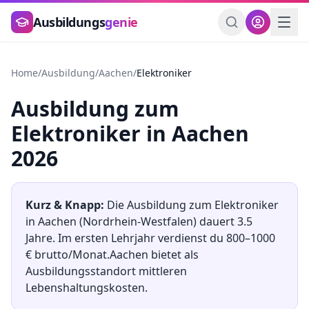
Zum Hauptinhalt springen
Ausbildungs
genie
Home
/
Ausbildung
/
Aachen
/
Elektroniker
Ausbildung
zum
Elektroniker
in
Aachen
2026
Kurz & Knapp:
Die Ausbildung
zum
Elektroniker
in
Aachen
(
Nordrhein-Westfalen
) dauert
3.5
Jahre. Im ersten Lehrjahr verdienst du
800
–
1000
€ brutto/Monat.
Aachen
bietet als
Ausbildungsstandort
mittleren
Lebenshaltungskosten.