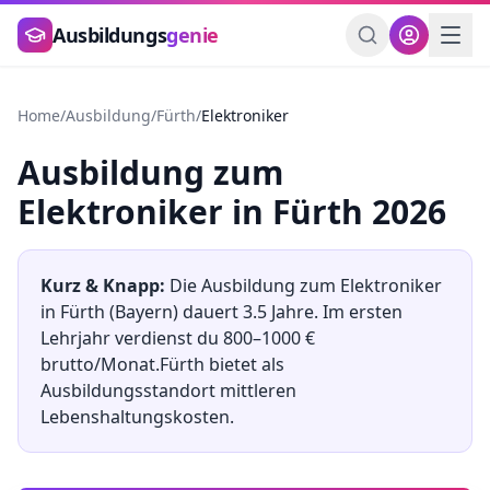
Zum Hauptinhalt springen
Ausbildungs
genie
Home
/
Ausbildung
/
Fürth
/
Elektroniker
Ausbildung
zum
Elektroniker
in
Fürth
2026
Kurz & Knapp:
Die Ausbildung
zum
Elektroniker
in
Fürth
(
Bayern
) dauert
3.5
Jahre. Im ersten
Lehrjahr verdienst du
800
–
1000
€
brutto/Monat.
Fürth
bietet als
Ausbildungsstandort
mittleren
Lebenshaltungskosten.