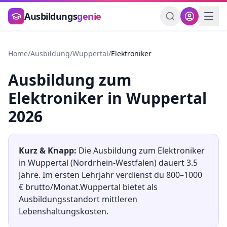
Zum Hauptinhalt springen
Ausbildungs
genie
Home
/
Ausbildung
/
Wuppertal
/
Elektroniker
Ausbildung
zum
Elektroniker
in
Wuppertal
2026
Kurz & Knapp:
Die Ausbildung
zum
Elektroniker
in
Wuppertal
(
Nordrhein-Westfalen
) dauert
3.5
Jahre. Im ersten Lehrjahr verdienst du
800
–
1000
€ brutto/Monat.
Wuppertal
bietet als
Ausbildungsstandort
mittleren
Lebenshaltungskosten.