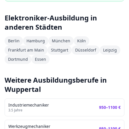
Elektroniker
-Ausbildung in
anderen Städten
Berlin
Hamburg
München
Köln
Frankfurt am Main
Stuttgart
Düsseldorf
Leipzig
Dortmund
Essen
Weitere Ausbildungsberufe in
Wuppertal
Industriemechaniker
950
–
1100
€
3.5
Jahre
Werkzeugmechaniker
950
–
1100
€