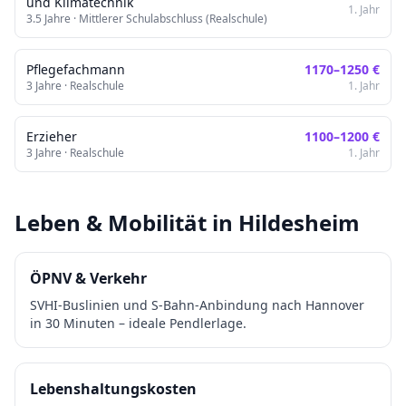
und Klimatechnik
1. Jahr
3.5
Jahre ·
Mittlerer Schulabschluss (Realschule)
Pflegefachmann
1170
–
1250
€
3
Jahre ·
Realschule
1. Jahr
Erzieher
1100
–
1200
€
3
Jahre ·
Realschule
1. Jahr
Leben & Mobilität in
Hildesheim
ÖPNV & Verkehr
SVHI-Buslinien und S-Bahn-Anbindung nach Hannover
in 30 Minuten – ideale Pendlerlage.
Lebenshaltungskosten