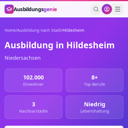
Zum Hauptinhalt springen
Ausbildungs
genie
Home
/
Ausbildung nach Stadt
/
Hildesheim
Ausbildung in
Hildesheim
Niedersachsen
102.000
8
+
Einwohner
Top-Berufe
3
Niedrig
Nachbarstädte
Lebenshaltung