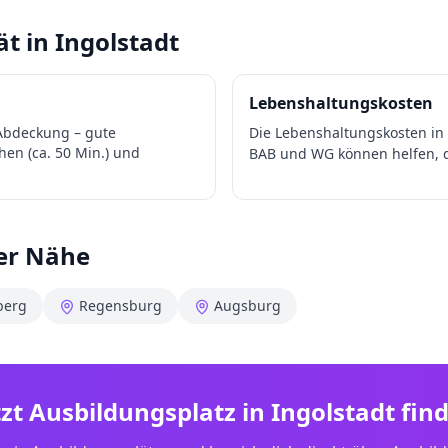
ät in
Ingolstadt
Lebenshaltungskosten
 Abdeckung – gute
Die Lebenshaltungskosten in
n (ca. 50 Min.) und
BAB und WG können helfen, d
der Nähe
berg
Regensburg
Augsburg
tzt Ausbildungsplatz in
Ingolstadt
fin