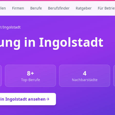
llen
Firmen
Berufe
Berufsfinder
Ratgeber
Für Betri
t
/
Ingolstadt
ung in
Ingolstadt
8
+
4
Top-Berufe
Nachbarstädte
 in
Ingolstadt
ansehen