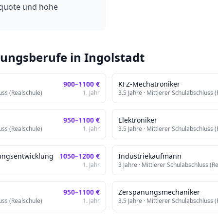
nquote und hohe
dungsberufe in
Ingolstadt
900
–
1100
€
KFZ-Mechatroniker
uss (Realschule)
1. Jahr
3.5
Jahre ·
Mittlerer Schulabschluss (
950
–
1100
€
Elektroniker
uss (Realschule)
1. Jahr
3.5
Jahre ·
Mittlerer Schulabschluss (
ungsentwicklung
1050
–
1200
€
Industriekaufmann
1. Jahr
3
Jahre ·
Mittlerer Schulabschluss (R
950
–
1100
€
Zerspanungsmechaniker
uss (Realschule)
1. Jahr
3.5
Jahre ·
Mittlerer Schulabschluss (