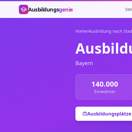
Zum Hauptinhalt springen
Ausbildungs
genie
Ste
Home
/
Ausbildung nach Stad
Ausbild
Bayern
140.000
Einwohner
Ausbildungsplätze