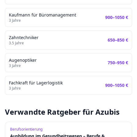
Kaufmann für Büromanagement
900
–
1050
€
3
Jahre
Zahntechniker
650
–
850
€
3.5
Jahre
Augenoptiker
750
–
950
€
3
Jahre
Fachkraft für Lagerlogistik
900
–
1050
€
3
Jahre
Verwandte Ratgeber für Azubis
Berufsorientierung
Ausbildung im Gesundheitswesen – Berufe &