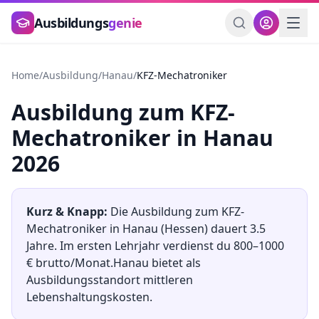
Zum Hauptinhalt springen
Ausbildungs
genie
Home
/
Ausbildung
/
Hanau
/
KFZ-Mechatroniker
Ausbildung
zum
KFZ-
Mechatroniker
in
Hanau
2026
Kurz & Knapp:
Die Ausbildung
zum
KFZ-
Mechatroniker
in
Hanau
(
Hessen
) dauert
3.5
Jahre. Im ersten Lehrjahr verdienst du
800
–
1000
€ brutto/Monat.
Hanau
bietet als
Ausbildungsstandort
mittleren
Lebenshaltungskosten.