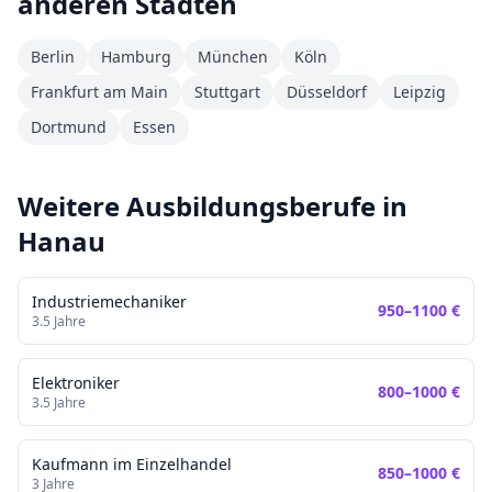
anderen Städten
Berlin
Hamburg
München
Köln
Frankfurt am Main
Stuttgart
Düsseldorf
Leipzig
Dortmund
Essen
Weitere Ausbildungsberufe in
Hanau
Industriemechaniker
950
–
1100
€
3.5
Jahre
Elektroniker
800
–
1000
€
3.5
Jahre
Kaufmann im Einzelhandel
850
–
1000
€
3
Jahre