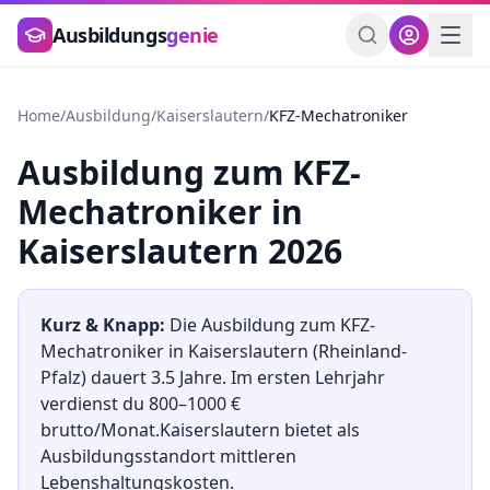
Zum Hauptinhalt springen
Ausbildungs
genie
Home
/
Ausbildung
/
Kaiserslautern
/
KFZ-Mechatroniker
Ausbildung
zum
KFZ-
Mechatroniker
in
Kaiserslautern
2026
Kurz & Knapp:
Die Ausbildung
zum
KFZ-
Mechatroniker
in
Kaiserslautern
(
Rheinland-
Pfalz
) dauert
3.5
Jahre. Im ersten Lehrjahr
verdienst du
800
–
1000
€
brutto/Monat.
Kaiserslautern
bietet als
Ausbildungsstandort
mittleren
Lebenshaltungskosten.