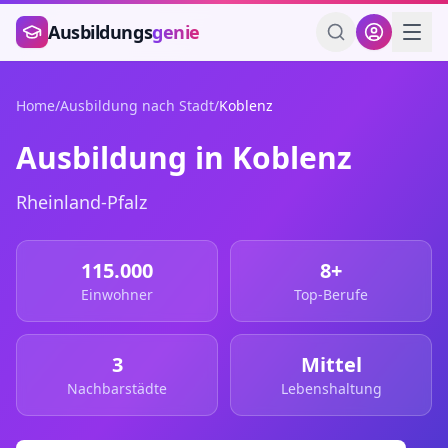
Zum Hauptinhalt springen
Ausbildungs
genie
Home
/
Ausbildung nach Stadt
/
Koblenz
Ausbildung in
Koblenz
Rheinland-Pfalz
115.000
8
+
Einwohner
Top-Berufe
3
Mittel
Nachbarstädte
Lebenshaltung