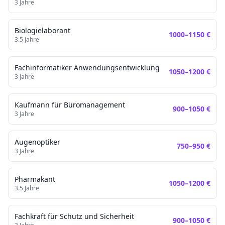
3
Jahre
Biologielaborant
1000
–
1150
€
3.5
Jahre
Fachinformatiker Anwendungsentwicklung
1050
–
1200
€
3
Jahre
Kaufmann für Büromanagement
900
–
1050
€
3
Jahre
Augenoptiker
750
–
950
€
3
Jahre
Pharmakant
1050
–
1200
€
3.5
Jahre
Fachkraft für Schutz und Sicherheit
900
–
1050
€