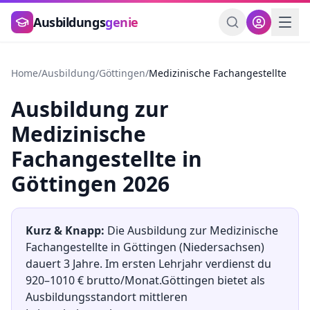
Zum Hauptinhalt springen
Ausbildungs
genie
Home
/
Ausbildung
/
Göttingen
/
Medizinische Fachangestellte
Ausbildung
zur
Medizinische
Fachangestellte
in
Göttingen
2026
Kurz & Knapp:
Die Ausbildung
zur
Medizinische
Fachangestellte
in
Göttingen
(
Niedersachsen
)
dauert
3
Jahre. Im ersten Lehrjahr verdienst du
920
–
1010
€ brutto/Monat.
Göttingen
bietet als
Ausbildungsstandort
mittleren