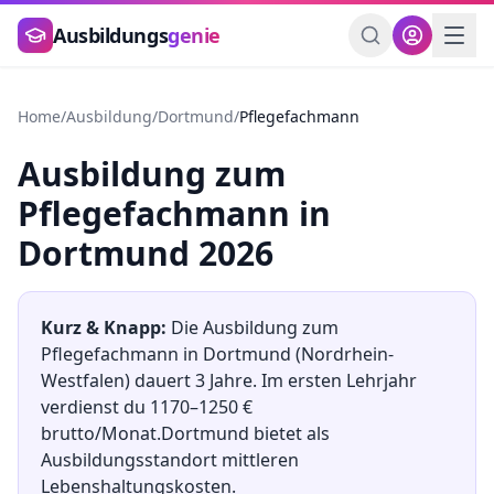
Zum Hauptinhalt springen
Ausbildungs
genie
Home
/
Ausbildung
/
Dortmund
/
Pflegefachmann
Ausbildung
zum
Pflegefachmann
in
Dortmund
2026
Kurz & Knapp:
Die Ausbildung
zum
Pflegefachmann
in
Dortmund
(
Nordrhein-
Westfalen
) dauert
3
Jahre. Im ersten Lehrjahr
verdienst du
1170
–
1250
€
brutto/Monat.
Dortmund
bietet als
Ausbildungsstandort
mittleren
Lebenshaltungskosten.