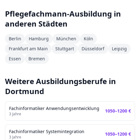
Pflegefachmann
-Ausbildung in
anderen Städten
Berlin
Hamburg
München
Köln
Frankfurt am Main
Stuttgart
Düsseldorf
Leipzig
Essen
Bremen
Weitere Ausbildungsberufe in
Dortmund
Fachinformatiker Anwendungsentwicklung
1050
–
1200
€
3
Jahre
Fachinformatiker Systemintegration
1050
–
1200
€
3
Jahre