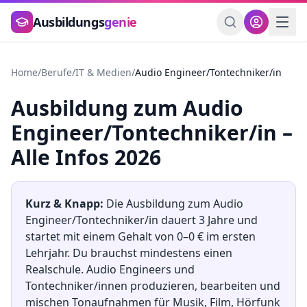
Zum Hauptinhalt springen
Ausbildungs
genie
Home
/
Berufe
/
IT & Medien
/
Audio Engineer/Tontechniker/in
Ausbildung
zum
Audio
Engineer/Tontechniker/in
–
Alle Infos 2026
Kurz & Knapp:
Die Ausbildung
zum
Audio
Engineer/Tontechniker/in
dauert
3
Jahre und
startet mit einem Gehalt von
0
–
0
€ im ersten
Lehrjahr. Du brauchst mindestens
einen
Realschule
.
Audio Engineers und
Tontechniker/innen produzieren, bearbeiten und
mischen Tonaufnahmen für Musik, Film, Hörfunk