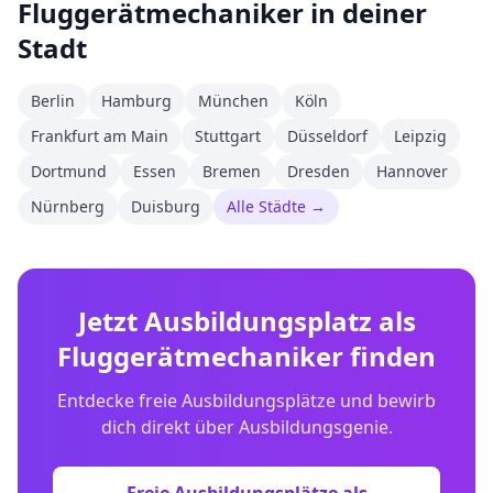
Fluggerätmechaniker
in deiner
Stadt
Berlin
Hamburg
München
Köln
Frankfurt am Main
Stuttgart
Düsseldorf
Leipzig
Dortmund
Essen
Bremen
Dresden
Hannover
Nürnberg
Duisburg
Alle Städte →
Jetzt Ausbildungsplatz als
Fluggerätmechaniker
finden
Entdecke freie Ausbildungsplätze und bewirb
dich direkt über Ausbildungsgenie.