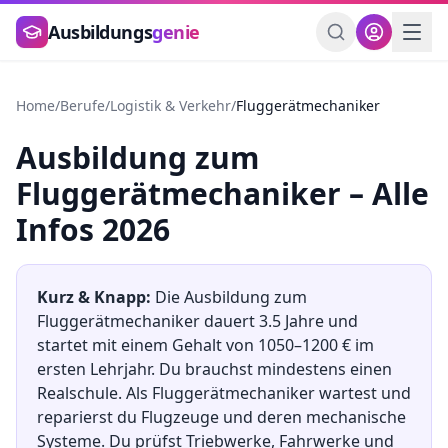
Zum Hauptinhalt springen
Ausbildungs
genie
Home
/
Berufe
/
Logistik & Verkehr
/
Fluggerätmechaniker
Ausbildung
zum
Fluggerätmechaniker
– Alle
Infos 2026
Kurz & Knapp:
Die Ausbildung
zum
Fluggerätmechaniker
dauert
3.5
Jahre und
startet mit einem Gehalt von
1050
–
1200
€ im
ersten Lehrjahr. Du brauchst mindestens
einen
Realschule
.
Als Fluggerätmechaniker wartest und
reparierst du Flugzeuge und deren mechanische
Systeme. Du prüfst Triebwerke, Fahrwerke und