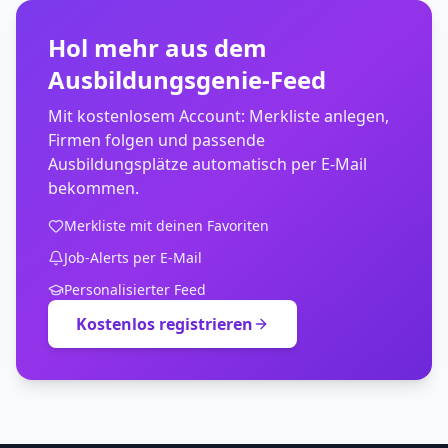
Hol mehr aus dem
Ausbildungsgenie-Feed
Mit kostenlosem Account: Merkliste anlegen,
Firmen folgen und passende
Ausbildungsplätze automatisch per E-Mail
bekommen.
Merkliste mit deinen Favoriten
Job-Alerts per E-Mail
Personalisierter Feed
Kostenlos registrieren