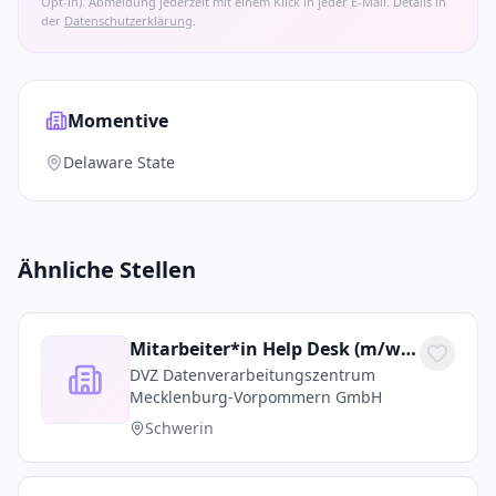
Opt-in). Abmeldung jederzeit mit einem Klick in jeder E-Mail. Details in
der
Datenschutzerklärung
.
Momentive
Delaware State
Ähnliche Stellen
Mitarbeiter*in Help Desk (m/w/d) - Monitoring für den IT-Dienstleister des Landes M-V
DVZ Datenverarbeitungszentrum
Mecklenburg-Vorpommern GmbH
Schwerin