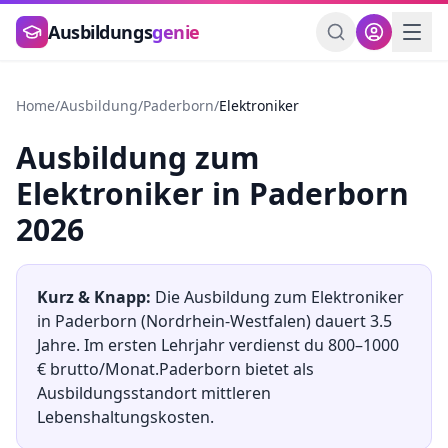
Zum Hauptinhalt springen
Ausbildungs
genie
Home
/
Ausbildung
/
Paderborn
/
Elektroniker
Ausbildung
zum
Elektroniker
in
Paderborn
2026
Kurz & Knapp:
Die Ausbildung
zum
Elektroniker
in
Paderborn
(
Nordrhein-Westfalen
) dauert
3.5
Jahre. Im ersten Lehrjahr verdienst du
800
–
1000
€ brutto/Monat.
Paderborn
bietet als
Ausbildungsstandort
mittleren
Lebenshaltungskosten.