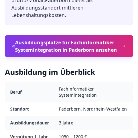
brutto/Monat.
Paderborn
bietet als
Ausbildungsstandort
mittleren
Lebenshaltungskosten.
Ausbildungsplätze für
Fachinformatiker
Systemintegration
in
Paderborn
ansehen
Ausbildung im Überblick
Fachinformatiker
Beruf
Systemintegration
Standort
Paderborn
,
Nordrhein-Westfalen
Ausbildungsdauer
3
Jahre
Vergütung 1. Jahr
1050
–
1200
€