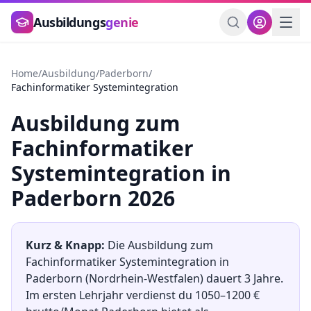
Zum Hauptinhalt springen
Ausbildungs
genie
Home
/
Ausbildung
/
Paderborn
/
Fachinformatiker Systemintegration
Ausbildung
zum
Fachinformatiker
Systemintegration
in
Paderborn
2026
Kurz & Knapp:
Die Ausbildung
zum
Fachinformatiker Systemintegration
in
Paderborn
(
Nordrhein-Westfalen
) dauert
3
Jahre.
Im ersten Lehrjahr verdienst du
1050
–
1200
€