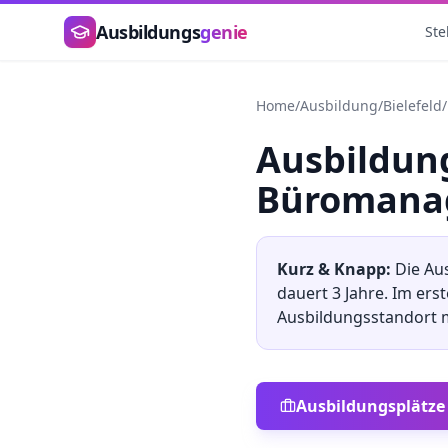
Zum Hauptinhalt springen
Ausbildungs
genie
Ste
Home
/
Ausbildung
/
Bielefeld
/
Ausbildu
Büromana
Kurz & Knapp:
Die Au
dauert
3
Jahre. Im ers
Ausbildungsstandort
Ausbildungsplätze