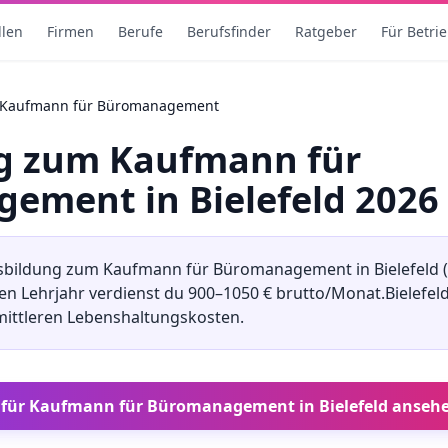
llen
Firmen
Berufe
Berufsfinder
Ratgeber
Für Betri
Kaufmann für Büromanagement
ng
zum
Kaufmann für
gement
in
Bielefeld
2026
sbildung
zum
Kaufmann für Büromanagement
in
Bielefeld
(
ten Lehrjahr verdienst du
900
–
1050
€ brutto/Monat.
Bielefel
mittleren
Lebenshaltungskosten.
 für
Kaufmann für Büromanagement
in
Bielefeld
anseh