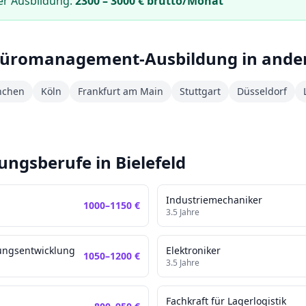
er Ausbildung:
2300
–
3000
€ brutto/Monat
Büromanagement
-Ausbildung in ande
chen
Köln
Frankfurt am Main
Stuttgart
Düsseldorf
dungsberufe in
Bielefeld
Industriemechaniker
1000
–
1150
€
3.5
Jahre
ungsentwicklung
Elektroniker
1050
–
1200
€
3.5
Jahre
Fachkraft für Lagerlogistik