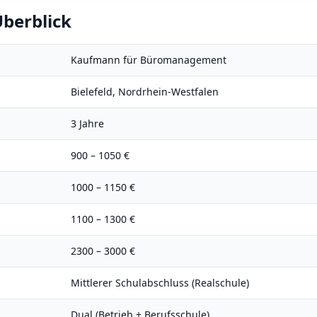
berblick
Kaufmann für Büromanagement
Bielefeld
,
Nordrhein-Westfalen
3
Jahre
900
–
1050
€
1000
–
1150
€
1100
–
1300
€
2300
–
3000
€
Mittlerer Schulabschluss (Realschule)
Dual (Betrieb + Berufsschule)