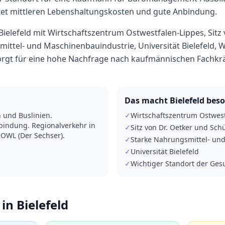
tet
mittleren
Lebenshaltungskosten und gute Anbindung.
Bielefeld mit Wirtschaftszentrum Ostwestfalen-Lippes, Sitz
ittel- und Maschinenbauindustrie, Universität Bielefeld, W
orgt für eine hohe Nachfrage nach kaufmännischen Fachkrä
Das macht
Bielefeld
beso
 und Buslinien.
✓
Wirtschaftszentrum Ostwest
indung. Regionalverkehr in
✓
Sitz von Dr. Oetker und Sch
OWL (Der Sechser).
✓
Starke Nahrungsmittel- un
✓
Universität Bielefeld
✓
Wichtiger Standort der Ges
 in
Bielefeld