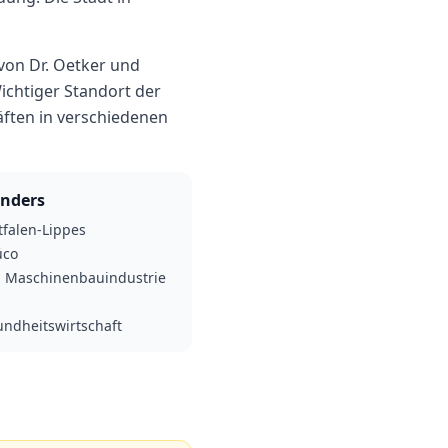
 von Dr. Oetker und
ichtiger Standort der
ften in verschiedenen
nders
falen-Lippes
üco
d Maschinenbauindustrie
undheitswirtschaft