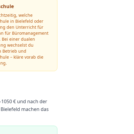
schule
chtzeitig, welche
chule in
Bielefeld
oder
g den Unterricht für
n für Büromanagement
.
Bei einer dualen
ung wechselst du
n Betrieb und
hule – kläre vorab die
ung.
–
1050
€ und nach der
Bielefeld machen das