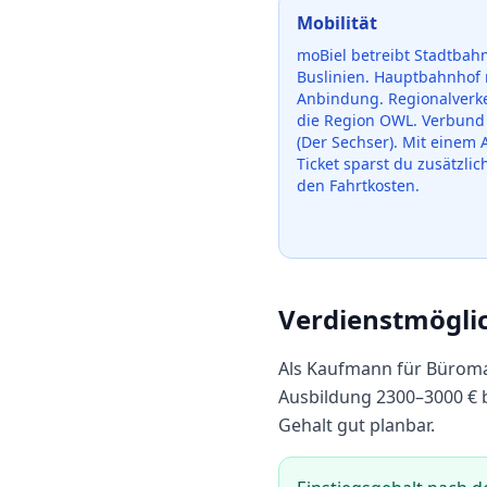
Mobilität
moBiel betreibt Stadtbah
Buslinien. Hauptbahnhof 
Anbindung. Regionalverke
die Region OWL. Verbun
(Der Sechser).
Mit einem 
Ticket sparst du zusätzlic
den Fahrtkosten.
Verdienstmögli
Als
Kaufmann für Bürom
Ausbildung
2300
–
3000
€ 
Gehalt gut planbar.