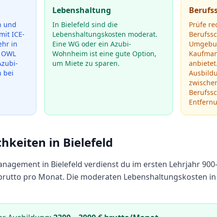
Lebenshaltung
Berufs
n und
In Bielefeld sind die
Prüfe re
mit ICE-
Lebenshaltungskosten moderat.
Berufss
hr in
Eine WG oder ein Azubi-
Umgebun
d OWL
Wohnheim ist eine gute Option,
Kaufman
Azubi-
um Miete zu sparen.
anbietet
h bei
Ausbild
zwische
Berufssc
Entfern
chkeiten in
Bielefeld
anagement
in
Bielefeld
verdienst du im ersten Lehrjahr
900
brutto pro Monat.
Die moderaten Lebenshaltungskosten in 