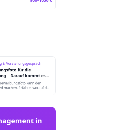
900
–
1050
€
 & Vorstellungsgespräch
ngsfoto für die
ung – Darauf kommt es
 Bewerbungsfoto kann den
ed machen. Erfahre, worauf du
ng, Hintergrund, Ausdruck und
 Format achten musst.
nagement
in