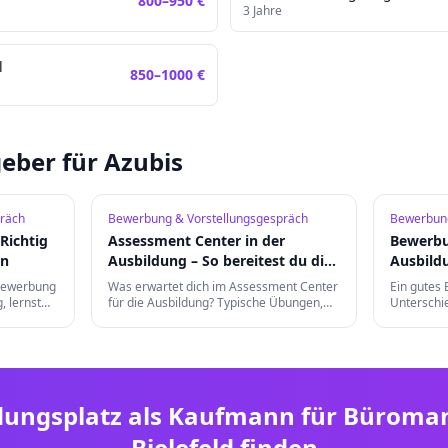
800
–
950
€
3
Jahre
l
850
–
1000
€
eber für Azubis
räch
Bewerbung & Vorstellungsgespräch
Bewerbung
Richtig
Assessment Center in der
Bewerbu
en
Ausbildung – So bereitest du dich
Ausbild
vor
an
bewerbung
Was erwartet dich im Assessment Center
Ein gutes
, lernst
für die Ausbildung? Typische Übungen,
Unterschi
einen
Gruppendiskussionen und die besten
bei Kleidu
Vorbereitungstipps für einen
digitalem
erfolgreichen Auftritt.
dungsplatz als
Kaufmann für Büroma
Bielefeld
finden