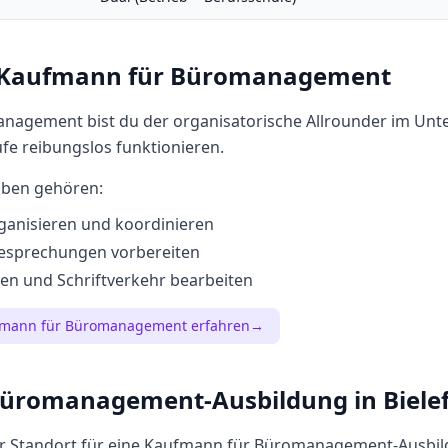
Kaufmann für Büromanagement
nagement bist du der organisatorische Allrounder im Un
ufe reibungslos funktionieren.
aben gehören:
ganisieren und koordinieren
esprechungen vorbereiten
en und Schriftverkehr bearbeiten
mann für Büromanagement
erfahren
→
Büromanagement
-Ausbildung in
Biele
er Standort für eine
Kaufmann für Büromanagement
-Ausbil