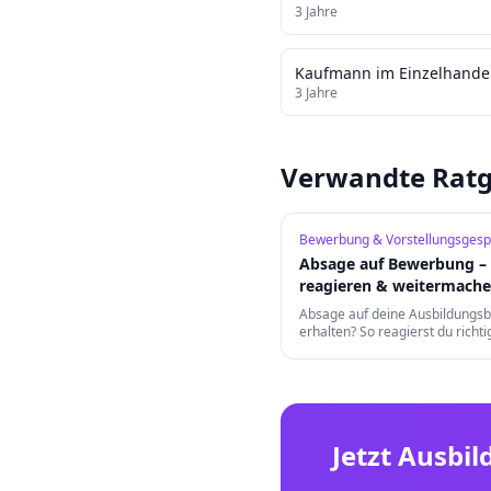
3
Jahre
Kaufmann im Einzelhande
3
Jahre
Verwandte Ratg
Bewerbung & Vorstellungsgesp
Absage auf Bewerbung – 
reagieren & weitermach
Absage auf deine Ausbildungs
erhalten? So reagierst du richtig
daraus und findest trotzdem d
Traumausbildungsplatz.
Jetzt Ausbil