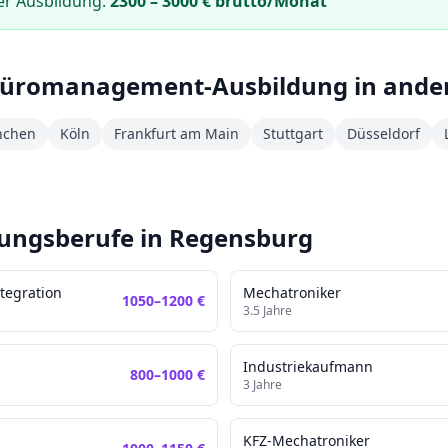
er Ausbildung:
2300
–
3000
€ brutto/Monat
Büromanagement
-Ausbildung in ande
chen
Köln
Frankfurt am Main
Stuttgart
Düsseldorf
dungsberufe in
Regensburg
tegration
Mechatroniker
1050
–
1200
€
3.5
Jahre
Industriekaufmann
800
–
1000
€
3
Jahre
KFZ-Mechatroniker