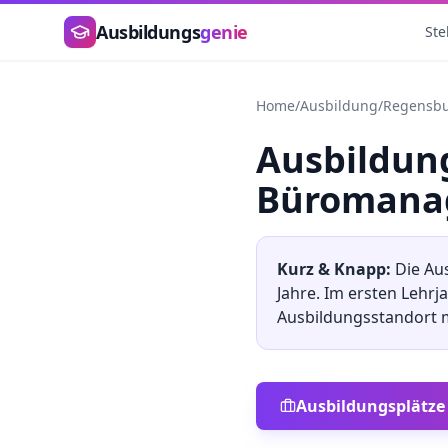
Zum Hauptinhalt springen
Ausbildungs
genie
Ste
Home
/
Ausbildung
/
Regensb
Ausbildu
Büromana
Kurz & Knapp:
Die Au
Jahre. Im ersten Lehrj
Ausbildungsstandort
Ausbildungsplätze