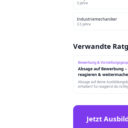
3
Jahre
Industriemechaniker
3.5
Jahre
Verwandte Ratg
Bewerbung & Vorstellungsgesp
Absage auf Bewerbung – 
reagieren & weitermach
Absage auf deine Ausbildungs
erhalten? So reagierst du richtig
daraus und findest trotzdem d
Traumausbildungsplatz.
Jetzt Ausbil