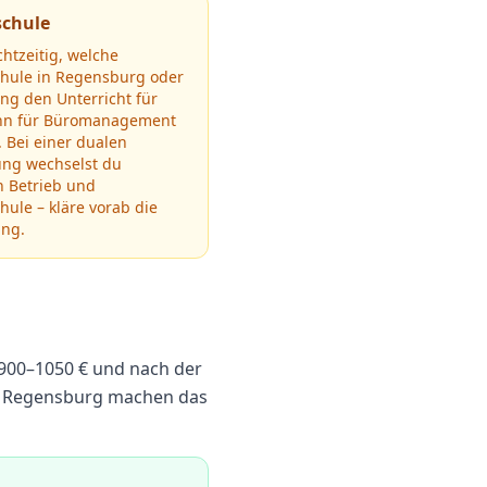
schule
chtzeitig, welche
chule in
Regensburg
oder
g den Unterricht für
n für Büromanagement
.
Bei einer dualen
ung wechselst du
n Betrieb und
hule – kläre vorab die
ung.
900
–
1050
€ und nach der
n Regensburg machen das