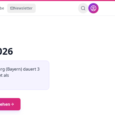
ebe
Newsletter
026
urg
(
Bayern
) dauert
3
t als
ehen