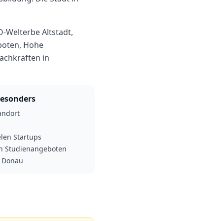
-Welterbe Altstadt,
boten, Hohe
achkräften in
esonders
andort
elen Startups
en Studienangeboten
r Donau