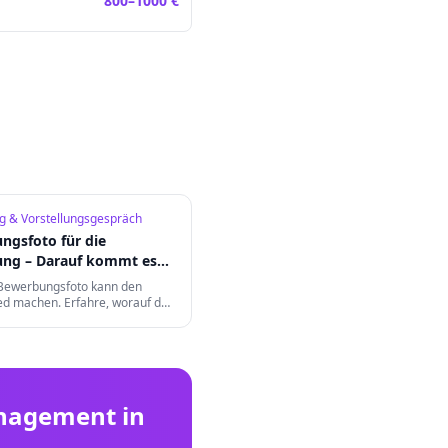
800
–
1000
€
 & Vorstellungsgespräch
ngsfoto für die
ung – Darauf kommt es
 Bewerbungsfoto kann den
ed machen. Erfahre, worauf du
ng, Hintergrund, Ausdruck und
 Format achten musst.
nagement
in