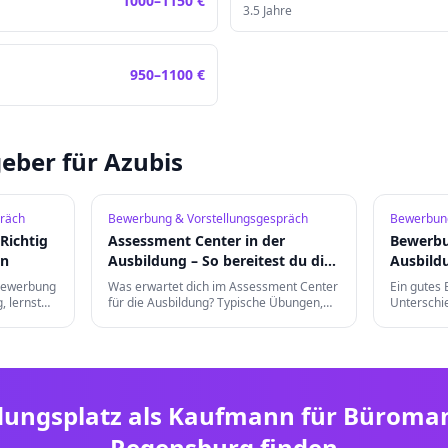
1000
–
1150
€
3.5
Jahre
950
–
1100
€
eber für Azubis
räch
Bewerbung & Vorstellungsgespräch
Bewerbung
Richtig
Assessment Center in der
Bewerbu
en
Ausbildung – So bereitest du dich
Ausbild
vor
an
bewerbung
Was erwartet dich im Assessment Center
Ein gutes
, lernst
für die Ausbildung? Typische Übungen,
Unterschi
einen
Gruppendiskussionen und die besten
bei Kleidu
Vorbereitungstipps für einen
digitalem
erfolgreichen Auftritt.
dungsplatz als
Kaufmann für Büroma
Regensburg
finden