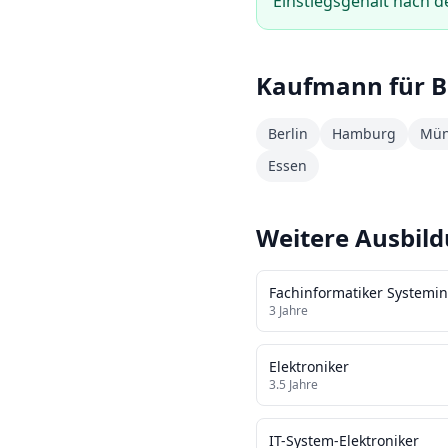
Einstiegsgehalt nach d
Kaufmann für 
Berlin
Hamburg
Mün
Essen
Weitere Ausbil
Fachinformatiker Systemin
3
Jahre
Elektroniker
3.5
Jahre
IT-System-Elektroniker