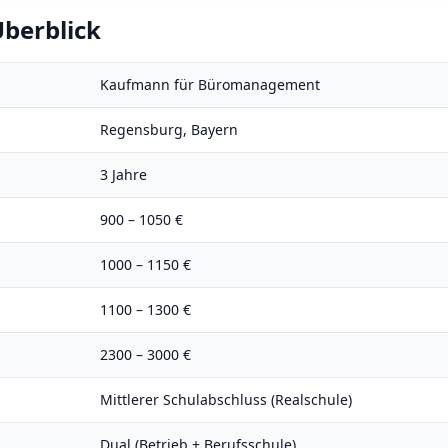
berblick
Kaufmann für Büromanagement
Regensburg
,
Bayern
3
Jahre
900
–
1050
€
1000
–
1150
€
1100
–
1300
€
2300
–
3000
€
Mittlerer Schulabschluss (Realschule)
Dual (Betrieb + Berufsschule)