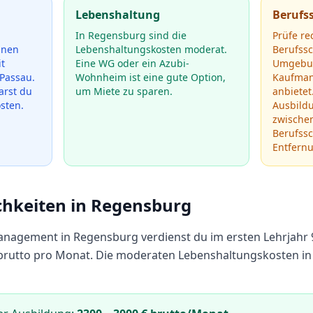
Lebenshaltung
Berufs
In Regensburg sind die
Prüfe re
hnen
Lebenshaltungskosten moderat.
Berufss
t
Eine WG oder ein Azubi-
Umgebun
Passau.
Wohnheim ist eine gute Option,
Kaufman
arst du
um Miete zu sparen.
anbietet
osten.
Ausbild
zwische
Berufssc
Entfern
chkeiten in
Regensburg
anagement
in
Regensburg
verdienst du im ersten Lehrjahr
brutto pro Monat.
Die moderaten Lebenshaltungskosten i