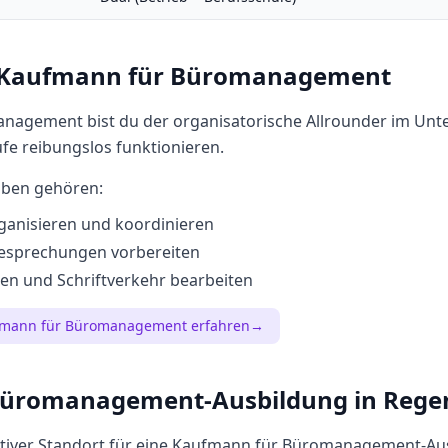
Kaufmann für Büromanagement
nagement bist du der organisatorische Allrounder im Un
ufe reibungslos funktionieren.
aben gehören:
ganisieren und koordinieren
esprechungen vorbereiten
en und Schriftverkehr bearbeiten
mann für Büromanagement
erfahren
→
Büromanagement
-Ausbildung in
Rege
ktiver Standort für eine
Kaufmann für Büromanagement
-Au