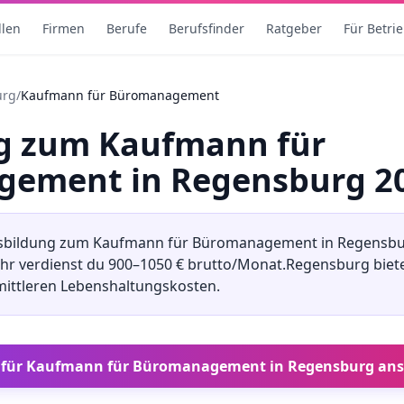
llen
Firmen
Berufe
Berufsfinder
Ratgeber
Für Betri
urg
/
Kaufmann für Büromanagement
ng
zum
Kaufmann für
gement
in
Regensburg
2
sbildung
zum
Kaufmann für Büromanagement
in
Regensb
ahr verdienst du
900
–
1050
€ brutto/Monat.
Regensburg
biete
mittleren
Lebenshaltungskosten.
 für
Kaufmann für Büromanagement
in
Regensburg
ans