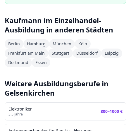
Kaufmann im Einzelhandel
-
Ausbildung in anderen Städten
Berlin
Hamburg
München
Köln
Frankfurt am Main
Stuttgart
Düsseldorf
Leipzig
Dortmund
Essen
Weitere Ausbildungsberufe in
Gelsenkirchen
Elektroniker
800
–
1000
€
3.5
Jahre
Anlagenmechaniker für Sanitär-, Heizungs-