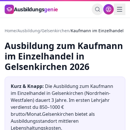
Zum Hauptinhalt springen
Ausbildungs
genie
Home
/
Ausbildung
/
Gelsenkirchen
/
Kaufmann im Einzelhandel
Ausbildung
zum
Kaufmann
im Einzelhandel
in
Gelsenkirchen
2026
Kurz & Knapp:
Die Ausbildung
zum
Kaufmann
im Einzelhandel
in
Gelsenkirchen
(
Nordrhein-
Westfalen
) dauert
3
Jahre. Im ersten Lehrjahr
verdienst du
850
–
1000
€
brutto/Monat.
Gelsenkirchen
bietet als
Ausbildungsstandort
mittleren
Lebenshaltungskosten.