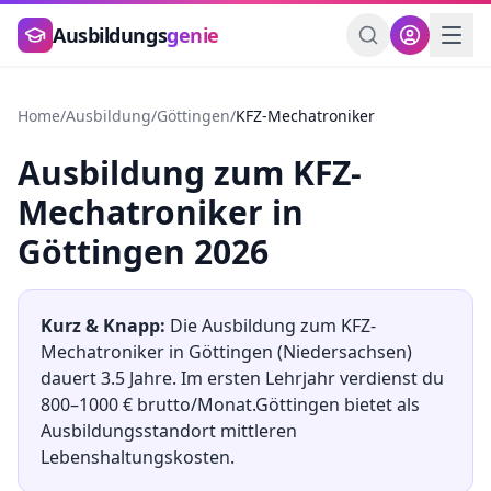
Zum Hauptinhalt springen
Ausbildungs
genie
Home
/
Ausbildung
/
Göttingen
/
KFZ-Mechatroniker
Ausbildung
zum
KFZ-
Mechatroniker
in
Göttingen
2026
Kurz & Knapp:
Die Ausbildung
zum
KFZ-
Mechatroniker
in
Göttingen
(
Niedersachsen
)
dauert
3.5
Jahre. Im ersten Lehrjahr verdienst du
800
–
1000
€ brutto/Monat.
Göttingen
bietet als
Ausbildungsstandort
mittleren
Lebenshaltungskosten.