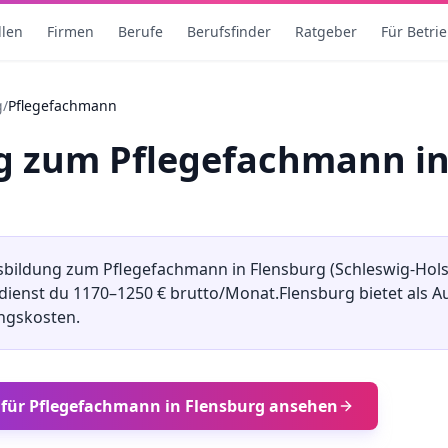
llen
Firmen
Berufe
Berufsfinder
Ratgeber
Für Betri
g
/
Pflegefachmann
ng
zum
Pflegefachmann
i
sbildung
zum
Pflegefachmann
in
Flensburg
(
Schleswig-Hols
rdienst du
1170
–
1250
€ brutto/Monat.
Flensburg
bietet als 
ngskosten.
 für
Pflegefachmann
in
Flensburg
ansehen