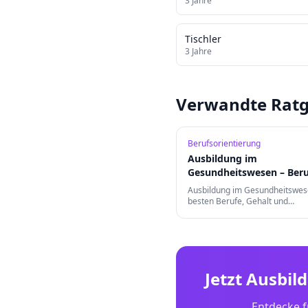
3
Jahre
Tischler
3
Jahre
Verwandte Ratg
Berufsorientierung
Ausbildung im
Gesundheitswesen – Beru
Karrierechancen
Ausbildung im Gesundheitswes
besten Berufe, Gehalt und
Karrierechancen. Von MFA bis
Notfallsanitäter – finde deine B
der Gesundheitsbranche.
Jetzt Ausbil
Entdecke f