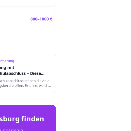
800
–
1000
€
entierung
ung mit
hulabschluss – Diese
tehen dir offen
chulabschluss stehen dir viele
sberufe offen. Erfahre, welche
lich sind, wie du deine
erbesserst und welche
ifizierungen es gibt.
nsburg
finden
dungsgenie.