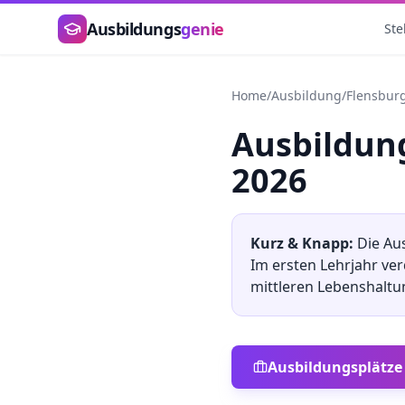
Zum Hauptinhalt springen
Ausbildungs
genie
Ste
Home
/
Ausbildung
/
Flensbur
Ausbildu
2026
Kurz & Knapp:
Die Au
Im ersten Lehrjahr ve
mittleren
Lebenshaltu
Ausbildungsplätze