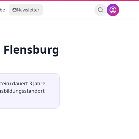
ebe
Newsletter
n
Flensburg
tein
) dauert
3
Jahre.
Ausbildungsstandort