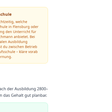
schule
chtzeitig, welche
chule in
Flensburg
oder
g den Unterricht für
achmann
anbietet.
Bei
ualen Ausbildung
t du zwischen Betrieb
fsschule – kläre vorab
ernung.
ach der Ausbildung
2800
–
 das Gehalt gut planbar.