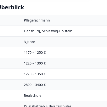
berblick
Pflegefachmann
Flensburg
,
Schleswig-Holstein
3
Jahre
1170
–
1250
€
1220
–
1300
€
1270
–
1350
€
2800
–
3400
€
Realschule
Dual (Betrieb + Berufsschule)