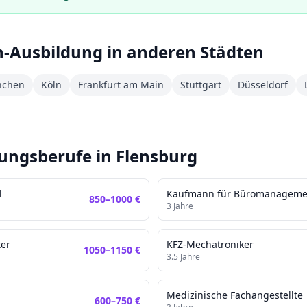
n
-Ausbildung in anderen Städten
chen
Köln
Frankfurt am Main
Stuttgart
Düsseldorf
dungsberufe in
Flensburg
l
Kaufmann für Büromanageme
850
–
1000
€
3
Jahre
ter
KFZ-Mechatroniker
1050
–
1150
€
3.5
Jahre
Medizinische Fachangestellte
600
–
750
€