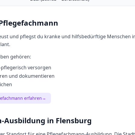
Pflegefachmann
eust und pflegst du kranke und hilfsbedürftige Menschen 
lant.
aben gehören:
-pflegerisch versorgen
ieren und dokumentieren
ichen
gefachmann
erfahren
→
n
-Ausbildung in
Flensburg
iver Standort für eine
Pflegefachmann
-Ausbildung. Die Stadt