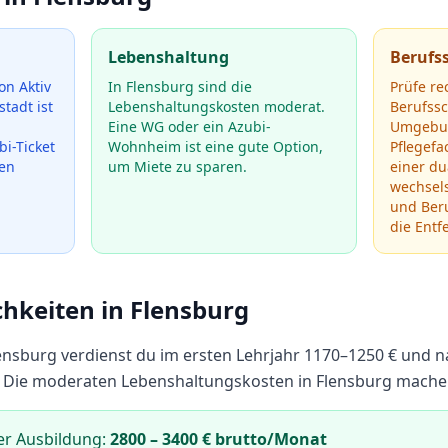
Lebenshaltung
Berufs
on Aktiv
In Flensburg sind die
Prüfe re
tadt ist
Lebenshaltungskosten moderat.
Berufss
Eine WG oder ein Azubi-
Umgebun
i-Ticket
Wohnheim ist eine gute Option,
Pflegef
den
um Miete zu sparen.
einer d
wechsels
und Beru
die Entf
chkeiten in
Flensburg
ensburg
verdienst du im ersten Lehrjahr
1170
–
1250
€ und n
Die moderaten Lebenshaltungskosten in Flensburg machen
er Ausbildung:
2800
–
3400
€ brutto/Monat