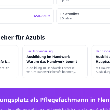
3
Jahre
Elektroniker
650
–
850
€
3.5
Jahre
eber für Azubis
Berufsorientierung
Berufsori
Ausbildung im Handwerk –
Ausbild
fe &
Warum das Handwerk boomt
Hauptsc
Berufe s
en: Die
Ausbildung im Handwerk: Entdecke,
Mit Haupts
warum Handwerksberufe boomen,
Ausbildung
welche Berufe gefragt sind und wie deine
Berufe mög
erufung in
Karrierechancen nach der Ausbildung
Chancen v
aussehen.
Weiterqual
dungsplatz als
Pflegefachmann
in
Fle
reie Ausbildungsplätze und bewirb dich direkt über Ausbil