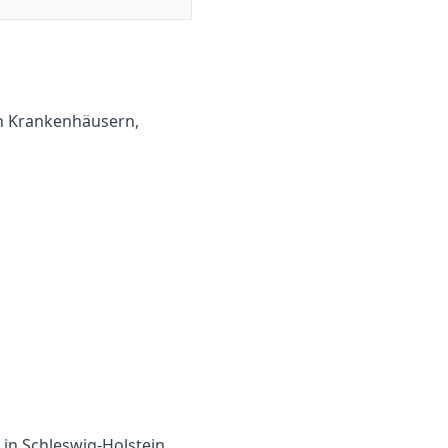
in Krankenhäusern,
 in
Schleswig-Holstein