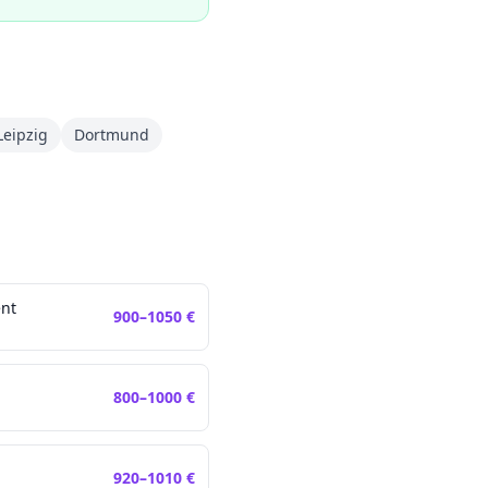
Leipzig
Dortmund
nt
900
–
1050
€
800
–
1000
€
920
–
1010
€