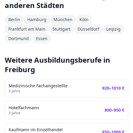
anderen Städten
Berlin
Hamburg
München
Köln
Frankfurt am Main
Stuttgart
Düsseldorf
Leipzig
Dortmund
Essen
Weitere Ausbildungsberufe in
Freiburg
Medizinische Fachangestellte
920
–
1010
€
3
Jahre
Hotelfachmann
800
–
950
€
3
Jahre
Kaufmann im Einzelhandel
850
–
1000
€