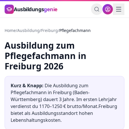
Zum Hauptinhalt springen
Ausbildungs
genie
Home
/
Ausbildung
/
Freiburg
/
Pflegefachmann
Ausbildung
zum
Pflegefachmann
in
Freiburg
2026
Kurz & Knapp:
Die Ausbildung
zum
Pflegefachmann
in
Freiburg
(
Baden-
Württemberg
) dauert
3
Jahre. Im ersten Lehrjahr
verdienst du
1170
–
1250
€ brutto/Monat.
Freiburg
bietet als Ausbildungsstandort
hohen
Lebenshaltungskosten.