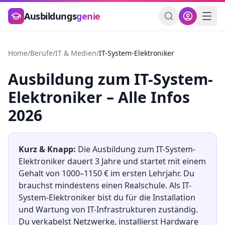
Zum Hauptinhalt springen
Ausbildungs
genie
Home
/
Berufe
/
IT & Medien
/
IT-System-Elektroniker
Ausbildung
zum
IT-System-
Elektroniker
– Alle Infos
2026
Kurz & Knapp:
Die Ausbildung
zum
IT-System-
Elektroniker
dauert
3
Jahre und startet mit einem
Gehalt von
1000
–
1150
€ im ersten Lehrjahr. Du
brauchst mindestens
einen Realschule
.
Als IT-
System-Elektroniker bist du für die Installation
und Wartung von IT-Infrastrukturen zuständig.
Du verkabelst Netzwerke, installierst Hardware