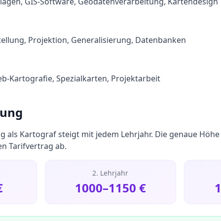
dlagen, GIS-Software, Geodatenverarbeitung, Kartendesign
stellung, Projektion, Generalisierung, Datenbanken
eb-Kartografie, Spezialkarten, Projektarbeit
tung
g als
Kartograf
steigt mit jedem Lehrjahr. Die genaue Höhe
 Tarifvertrag ab.
2. Lehrjahr
€
1000
–
1150
€