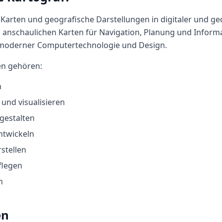
du Karten und geografische Darstellungen in digitaler und g
 anschaulichen Karten für Navigation, Planung und Informa
 moderner Computertechnologie und Design.
en gehören:
n
und visualisieren
gestalten
ntwickeln
stellen
flegen
n
en