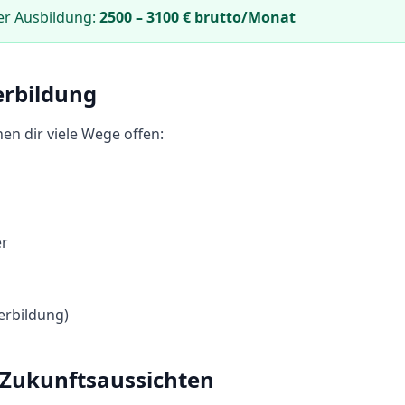
er Ausbildung:
2500
–
3100
€ brutto/Monat
erbildung
en dir viele Wege offen:
er
erbildung)
 Zukunftsaussichten