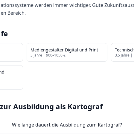
gationssysteme werden immer wichtiger. Gute Zukunftsauss
den Bereich.
fe
Mediengestalter Digital und Print
Technisc
3
Jahre |
900
–
1050
€
3.5
Jahre |
und
zur Ausbildung als
Kartograf
Wie lange dauert die Ausbildung zum Kartograf?