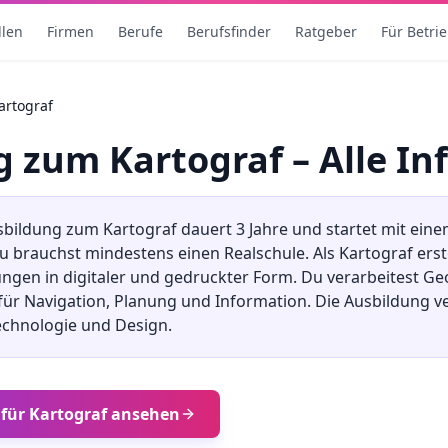
llen
Firmen
Berufe
Berufsfinder
Ratgeber
Für Betri
artograf
ng
zum
Kartograf
– Alle In
sbildung
zum
Kartograf
dauert
3
Jahre und startet mit ein
 Du brauchst mindestens
einen Realschule
.
Als Kartograf ers
ungen in digitaler und gedruckter Form. Du verarbeitest G
für Navigation, Planung und Information. Die Ausbildung v
chnologie und Design.
 für
Kartograf
ansehen