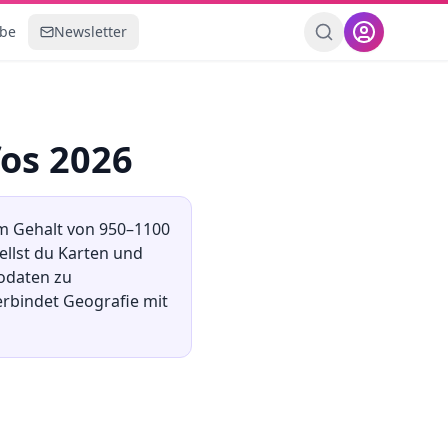
ebe
Newsletter
fos 2026
em Gehalt von
950
–
1100
tellst du Karten und
eodaten zu
erbindet Geografie mit