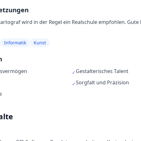
setzungen
artograf
wird in der Regel
ein Realschule empfohlen
. Gute
Informatik
Kunst
n
ngsvermögen
Gestalterisches Talent
✓
Sorgfalt und Präzision
✓
e
alte