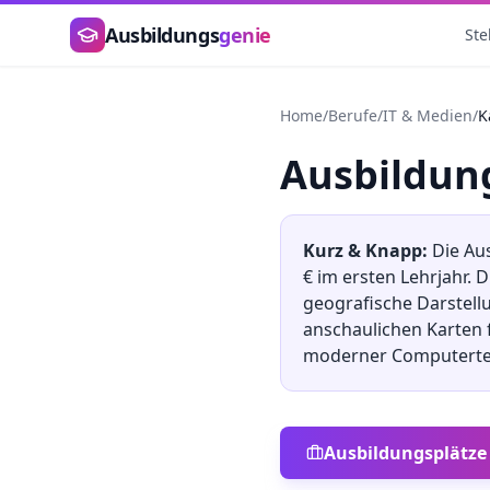
Zum Hauptinhalt springen
Ausbildungs
genie
Ste
Home
/
Berufe
/
IT & Medien
/
K
Ausbildu
Kurz & Knapp:
Die Au
€ im ersten Lehrjahr.
geografische Darstell
anschaulichen Karten 
moderner Computerte
Ausbildungsplätze