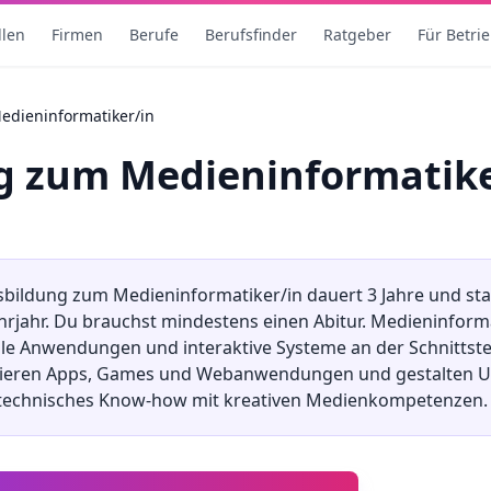
llen
Firmen
Berufe
Berufsfinder
Ratgeber
Für Betri
edieninformatiker/in
ng
zum
Medieninformatike
sbildung
zum
Medieninformatiker/in
dauert
3
Jahre und sta
hrjahr. Du brauchst mindestens
einen Abitur
.
Medieninforma
le Anwendungen und interaktive Systeme an der Schnittste
ieren Apps, Games und Webanwendungen und gestalten Use
 technisches Know-how mit kreativen Medienkompetenzen.