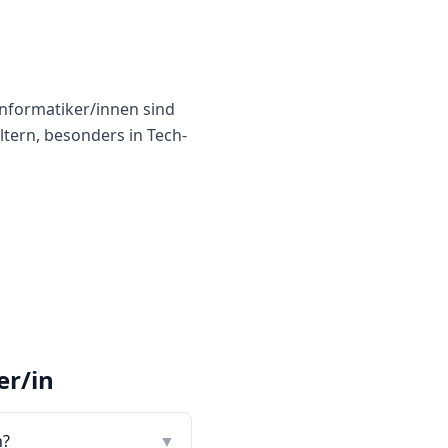
nformatiker/innen sind
tern, besonders in Tech-
er/in
n?
▼