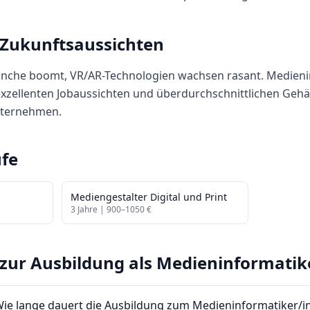
 Zukunftsaussichten
nche boomt, VR/AR-Technologien wachsen rasant. Medieni
exzellenten Jobaussichten und überdurchschnittlichen Gehäl
nternehmen.
fe
Mediengestalter Digital und Print
3
Jahre |
900
–
1050
€
zur Ausbildung als
Medieninformatik
ie lange dauert die Ausbildung zum Medieninformatiker/i