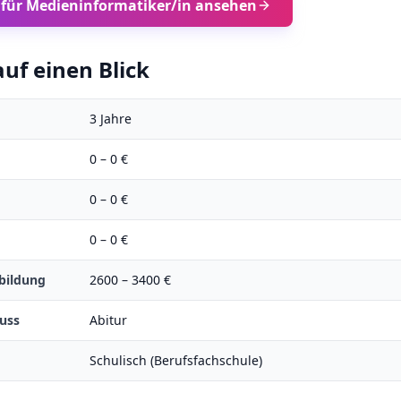
 für
Medieninformatiker/in
ansehen
uf einen Blick
3
Jahre
0
–
0
€
0
–
0
€
0
–
0
€
bildung
2600
–
3400
€
uss
Abitur
Schulisch (Berufsfachschule)