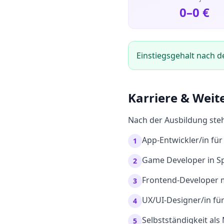
0
–
0
€
Einstiegsgehalt nach d
Karriere & Weit
Nach der Ausbildung steh
App-Entwickler/in fü
1
Game Developer in Sp
2
Frontend-Developer 
3
UX/UI-Designer/in für
4
Selbstständigkeit al
5