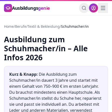
Zum Hauptinhalt springen
Ausbildungs
genie
Home
/
Berufe
/
Textil & Bekleidung
/
Schuhmacher/in
Ausbildung
zum
Schuhmacher/in
– Alle
Infos 2026
Kurz & Knapp:
Die Ausbildung
zum
Schuhmacher/in
dauert
3
Jahre und startet mit
einem Gehalt von
750
–
900
€ im ersten Lehrjahr.
Du brauchst mindestens
einen Hauptschule
.
Als
Schuhmacher/in stellst du Schuhe her, reparierst
sie und passt sie individuell an. Du arbeitest mit
Leder und anderen Materialien, verwendest