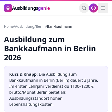
Zum Hauptinhalt springen
Ausbildungs
genie
Home
/
Ausbildung
/
Berlin
/
Bankkaufmann
Ausbildung
zum
Bankkaufmann
in
Berlin
2026
Kurz & Knapp:
Die Ausbildung
zum
Bankkaufmann
in
Berlin
(
Berlin
) dauert
3
Jahre.
Im ersten Lehrjahr verdienst du
1100
–
1200
€
brutto/Monat.
Berlin
bietet als
Ausbildungsstandort
hohen
Lebenshaltungskosten.