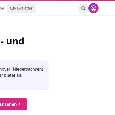
ebe
Newsletter
- und
nover
(
Niedersachsen
)
er
bietet als
ansehen