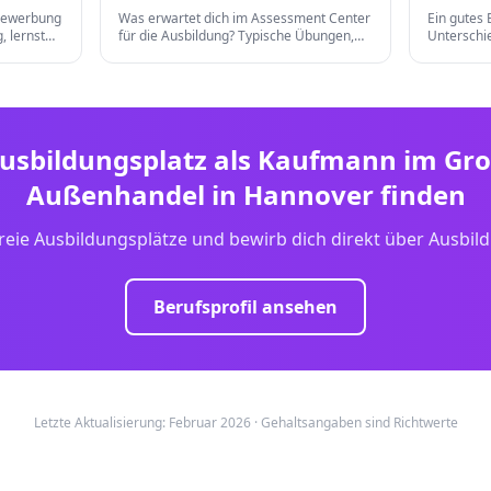
vor
an
bewerbung
Was erwartet dich im Assessment Center
Ein gutes
, lernst
für die Ausbildung? Typische Übungen,
Unterschi
einen
Gruppendiskussionen und die besten
bei Kleidu
Vorbereitungstipps für einen
digitalem
erfolgreichen Auftritt.
Ausbildungsplatz als
Kaufmann im Gro
Außenhandel
in
Hannover
finden
reie Ausbildungsplätze und bewirb dich direkt über Ausbil
Berufsprofil ansehen
Letzte Aktualisierung: Februar 2026 · Gehaltsangaben sind Richtwerte