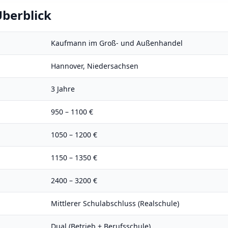
berblick
Kaufmann im Groß- und Außenhandel
Hannover
,
Niedersachsen
3
Jahre
950
–
1100
€
1050
–
1200
€
1150
–
1350
€
2400
–
3200
€
Mittlerer Schulabschluss (Realschule)
Dual (Betrieb + Berufsschule)