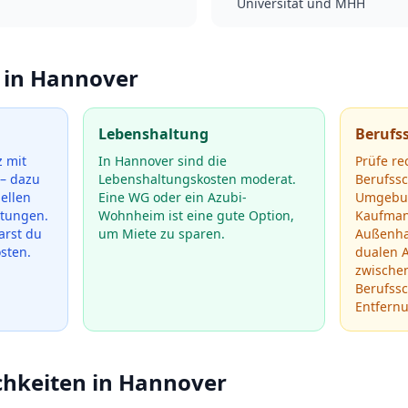
Universität und MHH
 in
Hannover
Lebenshaltung
Berufs
 mit
In Hannover sind die
Prüfe re
– dazu
Lebenshaltungskosten moderat.
Berufss
ellen
Eine WG oder ein Azubi-
Umgebun
htungen.
Wohnheim ist eine gute Option,
Kaufman
arst du
um Miete zu sparen.
Außenh
osten.
dualen 
zwische
Berufssc
Entfern
chkeiten in
Hannover