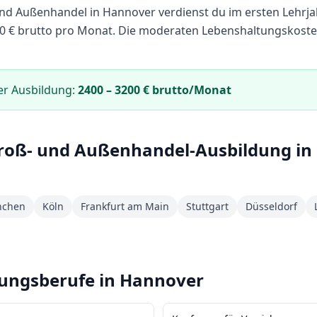
und Außenhandel
in
Hannover
verdienst du im ersten Lehrj
0
€ brutto pro Monat.
Die moderaten Lebenshaltungskoste
er Ausbildung:
2400
–
3200
€ brutto/Monat
roß- und Außenhandel
-Ausbildung in
chen
Köln
Frankfurt am Main
Stuttgart
Düsseldorf
dungsberufe in
Hannover