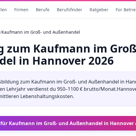
llen
Firmen
Berufe
Berufsfinder
Ratgeber
Für Betri
/
Kaufmann im Groß- und Außenhandel
ng
zum
Kaufmann im Groß
del
in
Hannover
2026
sbildung
zum
Kaufmann im Groß- und Außenhandel
in
Han
ten Lehrjahr verdienst du
950
–
1100
€ brutto/Monat.
Hannov
mittleren
Lebenshaltungskosten.
 für
Kaufmann im Groß- und Außenhandel
in
Hannover