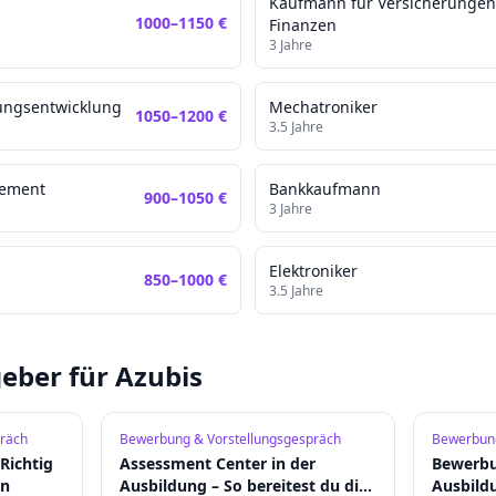
Kaufmann für Versicherunge
1000
–
1150
€
Finanzen
3
Jahre
ungsentwicklung
Mechatroniker
1050
–
1200
€
3.5
Jahre
gement
Bankkaufmann
900
–
1050
€
3
Jahre
Elektroniker
850
–
1000
€
3.5
Jahre
eber für Azubis
räch
Bewerbung & Vorstellungsgespräch
Bewerbung
Richtig
Assessment Center in der
Bewerbu
en
Ausbildung – So bereitest du dich
Ausbild