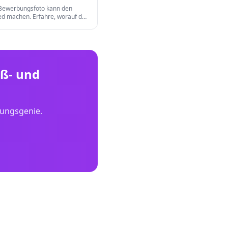
 Bewerbungsfoto kann den
ed machen. Erfahre, worauf du
ng, Hintergrund, Ausdruck und
 Format achten musst.
ß- und
dungsgenie.