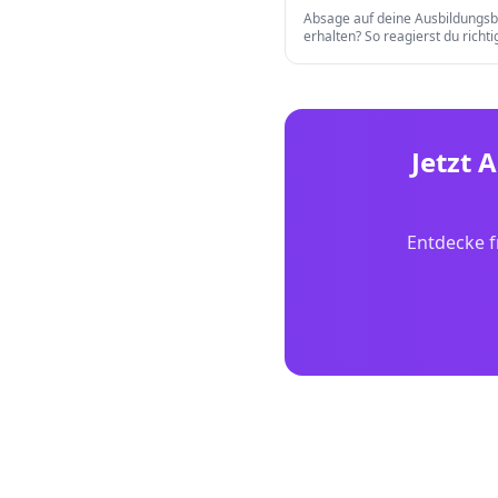
Absage auf deine Ausbildungs
erhalten? So reagierst du richtig
daraus und findest trotzdem d
Traumausbildungsplatz.
Jetzt 
Entdecke f