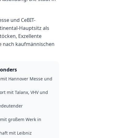
esse und CeBIT-
inental-Hauptsitz als
öcken, Exzellente
ge nach kaufmännischen
onders
 mit Hannover Messe und
ort mit Talanx, VHV und
bedeutender
mit großem Werk in
aft mit Leibniz