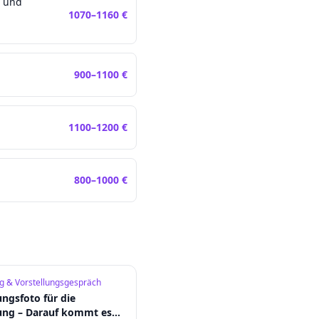
n und
1070
–
1160
€
900
–
1100
€
1100
–
1200
€
800
–
1000
€
 & Vorstellungsgespräch
ngsfoto für die
ung – Darauf kommt es