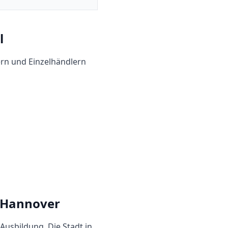
l
ern und Einzelhändlern
Hannover
-Ausbildung. Die Stadt in