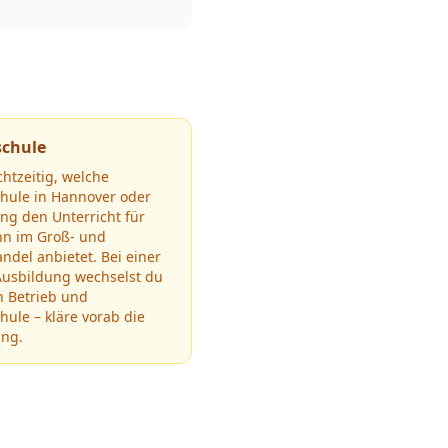
schule
chtzeitig, welche
chule in
Hannover
oder
g den Unterricht für
n im Groß- und
andel
anbietet.
Bei einer
Ausbildung wechselst du
n Betrieb und
hule – kläre vorab die
ung.