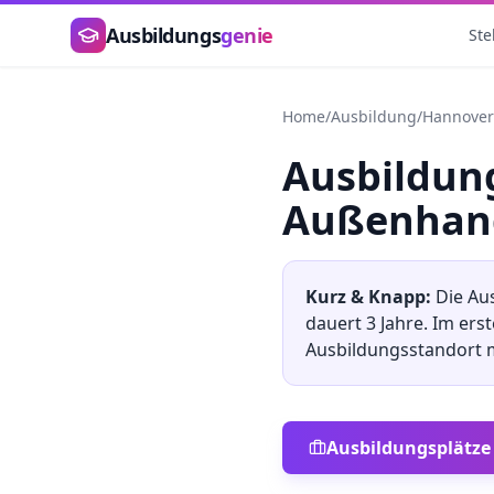
Zum Hauptinhalt springen
Ausbildungs
genie
Ste
Home
/
Ausbildung
/
Hannover
Ausbildu
Außenhan
Kurz & Knapp:
Die Au
dauert
3
Jahre. Im ers
Ausbildungsstandort
Ausbildungsplätze