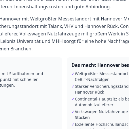
tleren
Lebenshaltungskosten und gute Anbindung.
 Hannover mit Weltgrößter Messestandort mit Hannover M
icherungsstandort mit Talanx, VHV und Hannover Rück, Cont
lieferer, Volkswagen Nutzfahrzeuge mit großem Werk in St
 Leibniz Universität und MHH sorgt für eine hohe Nachfra
denen Branchen.
Das macht
Hannover
bes
z mit Stadtbahnen und
✓
Weltgrößter Messestandort
punkt mit schnellen
CeBIT-Nachfolger
htungen.
✓
Starker Versicherungsstand
Hannover Rück
✓
Continental-Hauptsitz als 
Automobilzulieferer
✓
Volkswagen Nutzfahrzeuge 
Stöcken
✓
Exzellente Hochschullandsch