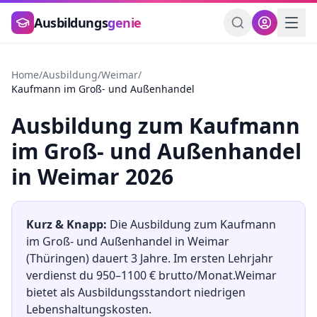
Zum Hauptinhalt springen
Ausbildungs
genie
Home
/
Ausbildung
/
Weimar
/
Kaufmann im Groß- und Außenhandel
Ausbildung
zum
Kaufmann
im Groß- und Außenhandel
in
Weimar
2026
Kurz & Knapp:
Die Ausbildung
zum
Kaufmann
im Groß- und Außenhandel
in
Weimar
(
Thüringen
) dauert
3
Jahre. Im ersten Lehrjahr
verdienst du
950
–
1100
€ brutto/Monat.
Weimar
bietet als Ausbildungsstandort
niedrigen
Lebenshaltungskosten.