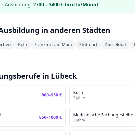
er Ausbildung:
2700
–
3400
€ brutto/Monat
Ausbildung in anderen Städten
chen
Köln
Frankfurt am Main
Stuttgart
Düsseldorf
dungsberufe in
Lübeck
Koch
800
–
950
€
3
Jahre
l
Medizinische Fachangestellte
850
–
1000
€
3
Jahre