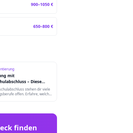
900
–
1050
€
650
–
800
€
entierung
ung mit
hulabschluss – Diese
tehen dir offen
chulabschluss stehen dir viele
sberufe offen. Erfahre, welche
lich sind, wie du deine
erbesserst und welche
ifizierungen es gibt.
eck
finden