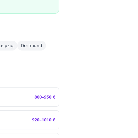
Leipzig
Dortmund
800
–
950
€
920
–
1010
€