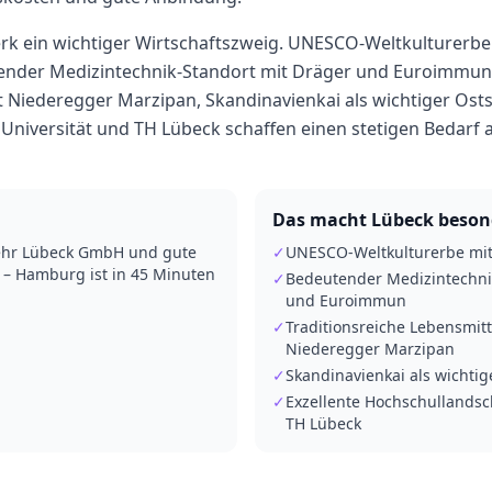
rk ein wichtiger Wirtschaftszweig. UNESCO-Weltkulturerbe
ender Medizintechnik-Standort mit Dräger und Euroimmun,
t Niederegger Marzipan, Skandinavienkai als wichtiger Osts
Universität und TH Lübeck schaffen einen stetigen Bedarf a
Das macht
Lübeck
beson
kehr Lübeck GmbH und gute
✓
UNESCO-Weltkulturerbe mit
– Hamburg ist in 45 Minuten
✓
Bedeutender Medizintechni
und Euroimmun
✓
Traditionsreiche Lebensmitt
Niederegger Marzipan
✓
Skandinavienkai als wichti
✓
Exzellente Hochschullandsch
TH Lübeck