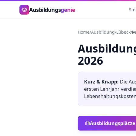
Zum Hauptinhalt springen
Ausbildungs
genie
Ste
Home
/
Ausbildung
/
Lübeck
/
M
Ausbildu
2026
Kurz & Knapp:
Die Au
ersten Lehrjahr verdi
Lebenshaltungskosten
Ausbildungsplätze