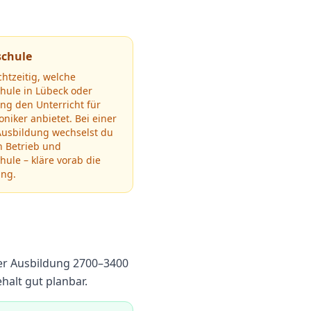
schule
chtzeitig, welche
chule in
Lübeck
oder
g den Unterricht für
oniker
anbietet.
Bei einer
Ausbildung wechselst du
n Betrieb und
hule – kläre vorab die
ung.
er Ausbildung
2700
–
3400
alt gut planbar.