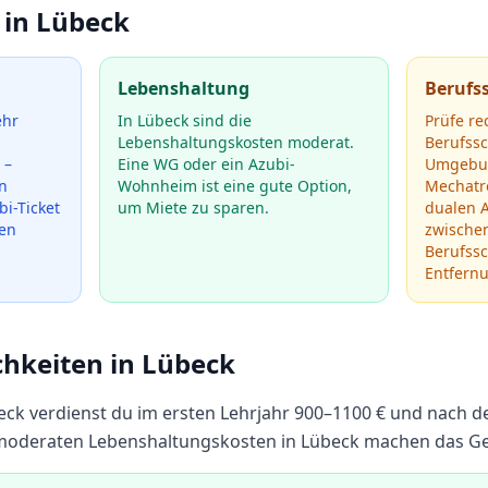
 in
Lübeck
Lebenshaltung
Berufs
ehr
In Lübeck sind die
Prüfe re
Lebenshaltungskosten moderat.
Berufss
 –
Eine WG oder ein Azubi-
Umgebun
n
Wohnheim ist eine gute Option,
Mechatr
i-Ticket
um Miete zu sparen.
dualen 
den
zwische
Berufssc
Entfern
chkeiten in
Lübeck
eck
verdienst du im ersten Lehrjahr
900
–
1100
€ und nach d
oderaten Lebenshaltungskosten in Lübeck machen das Geh