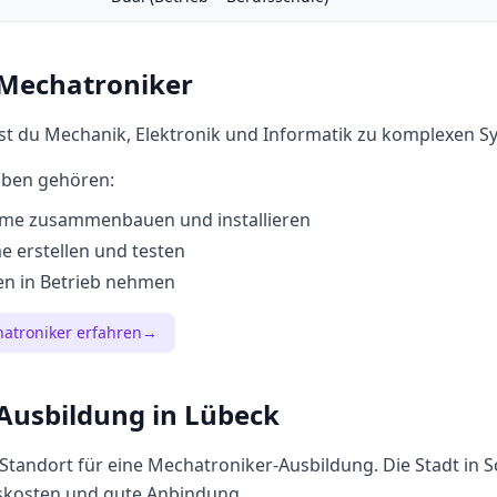
Mechatroniker
st du Mechanik, Elektronik und Informatik zu komplexen S
aben gehören:
eme zusammenbauen und installieren
erstellen und testen
n in Betrieb nehmen
atroniker
erfahren
→
Ausbildung in
Lübeck
r Standort für eine
Mechatroniker
-Ausbildung. Die Stadt in
S
kosten und gute Anbindung.