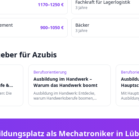
Fachkraft für Lagerlogistik
1170
–
1250
€
3
Jahre
gement
Bäcker
900
–
1050
€
3
Jahre
eber für Azubis
Berufsorientierung
Berufsori
Ausbildung im Handwerk –
Ausbild
fe &
Warum das Handwerk boomt
Hauptsc
Berufe s
en: Die
Ausbildung im Handwerk: Entdecke,
Mit Haupts
warum Handwerksberufe boomen,
Ausbildung
welche Berufe gefragt sind und wie deine
Berufe mög
erufung in
Karrierechancen nach der Ausbildung
Chancen v
aussehen.
Weiterqual
ildungsplatz als
Mechatroniker
in
Lüb