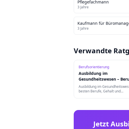
Pflegefachmann
3
Jahre
Kaufmann für Büromana
3
Jahre
Verwandte Ratg
Berufsorientierung
Ausbildung im
Gesundheitswesen – Beru
Karrierechancen
Ausbildung im Gesundheitswes
besten Berufe, Gehalt und
Karrierechancen. Von MFA bis
Notfallsanitäter – finde deine B
der Gesundheitsbranche.
Jetzt Ausb