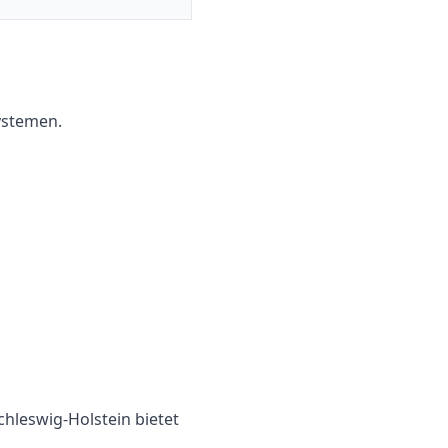
ystemen.
chleswig-Holstein
bietet