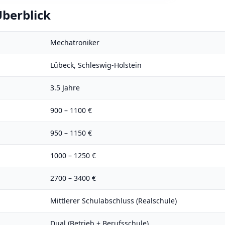
berblick
Mechatroniker
Lübeck
,
Schleswig-Holstein
3.5
Jahre
900
–
1100
€
950
–
1150
€
1000
–
1250
€
2700
–
3400
€
Mittlerer Schulabschluss (Realschule)
Dual (Betrieb + Berufsschule)