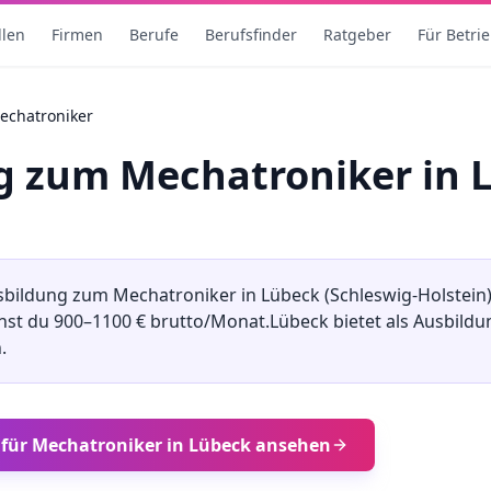
llen
Firmen
Berufe
Berufsfinder
Ratgeber
Für Betri
echatroniker
ng
zum
Mechatroniker
in
sbildung
zum
Mechatroniker
in
Lübeck
(
Schleswig-Holstein
enst du
900
–
1100
€ brutto/Monat.
Lübeck
bietet als Ausbild
.
 für
Mechatroniker
in
Lübeck
ansehen