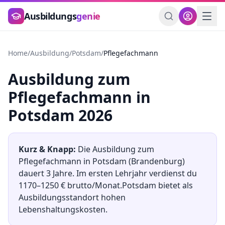
Zum Hauptinhalt springen
Ausbildungs
genie
Home
/
Ausbildung
/
Potsdam
/
Pflegefachmann
Ausbildung
zum
Pflegefachmann
in
Potsdam
2026
Kurz & Knapp:
Die Ausbildung
zum
Pflegefachmann
in
Potsdam
(
Brandenburg
)
dauert
3
Jahre. Im ersten Lehrjahr verdienst du
1170
–
1250
€ brutto/Monat.
Potsdam
bietet als
Ausbildungsstandort
hohen
Lebenshaltungskosten.