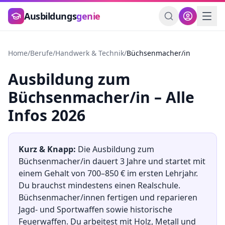
Zum Hauptinhalt springen
Ausbildungs
genie
Home
/
Berufe
/
Handwerk & Technik
/
Büchsenmacher/in
Ausbildung
zum
Büchsenmacher/in
– Alle
Infos 2026
Kurz & Knapp:
Die Ausbildung
zum
Büchsenmacher/in
dauert
3
Jahre und startet mit
einem Gehalt von
700
–
850
€ im ersten Lehrjahr.
Du brauchst mindestens
einen Realschule
.
Büchsenmacher/innen fertigen und reparieren
Jagd- und Sportwaffen sowie historische
Feuerwaffen. Du arbeitest mit Holz, Metall und