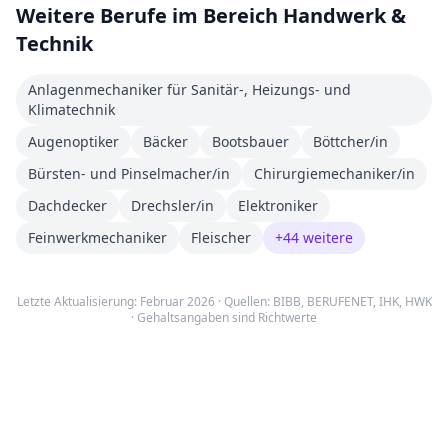
Weitere Berufe im Bereich
Handwerk &
Technik
Anlagenmechaniker für Sanitär-, Heizungs- und
Klimatechnik
Augenoptiker
Bäcker
Bootsbauer
Böttcher/in
Bürsten- und Pinselmacher/in
Chirurgiemechaniker/in
Dachdecker
Drechsler/in
Elektroniker
Feinwerkmechaniker
Fleischer
+
44
weitere
Letzte Aktualisierung: Februar 2026 · Quellen:
BIBB
,
BERUFENET
,
IHK, HWK
· Gehaltsangaben sind Richtwerte