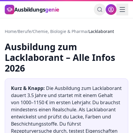
Zum Hauptinhalt springen
Ausbildungs
genie
Home
/
Berufe
/
Chemie, Biologie & Pharma
/
Lacklaborant
Ausbildung
zum
Lacklaborant
– Alle Infos
2026
Kurz & Knapp:
Die Ausbildung
zum
Lacklaborant
dauert
3.5
Jahre und startet mit einem Gehalt
von
1000
–
1150
€ im ersten Lehrjahr. Du brauchst
mindestens
einen Realschule
.
Als Lacklaborant
entwickelst und prüfst du Lacke, Farben und
Beschichtungsstoffe. Du führst
Rezepturversuche durch, testest Eigenschaften