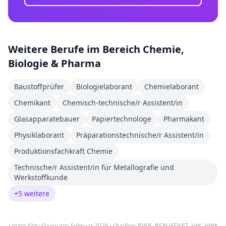
Weitere Berufe im Bereich
Chemie,
Biologie & Pharma
Baustoffprüfer
Biologielaborant
Chemielaborant
Chemikant
Chemisch-technische/r Assistent/in
Glasapparatebauer
Papiertechnologe
Pharmakant
Physiklaborant
Präparationstechnische/r Assistent/in
Produktionsfachkraft Chemie
Technische/r Assistent/in für Metallografie und
Werkstoffkunde
+
5
weitere
Letzte Aktualisierung: Februar 2026 · Quellen:
BIBB
,
BERUFENET
,
IHK, HWK