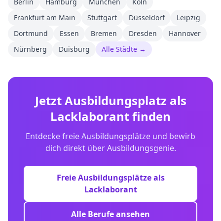
Berlin
Hamburg
München
Köln
Frankfurt am Main
Stuttgart
Düsseldorf
Leipzig
Dortmund
Essen
Bremen
Dresden
Hannover
Nürnberg
Duisburg
Alle Städte →
Jetzt Ausbildungsplatz als
Lacklaborant
finden
Entdecke freie Ausbildungsplätze und bewirb
dich direkt über Ausbildungsgenie.
Freie Ausbildungsplätze als
Lacklaborant
Alle Berufe ansehen