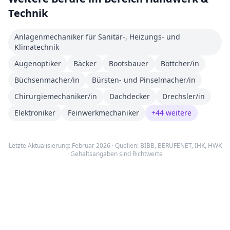
Technik
Anlagenmechaniker für Sanitär-, Heizungs- und
Klimatechnik
Augenoptiker
Bäcker
Bootsbauer
Böttcher/in
Büchsenmacher/in
Bürsten- und Pinselmacher/in
Chirurgiemechaniker/in
Dachdecker
Drechsler/in
Elektroniker
Feinwerkmechaniker
+
44
weitere
Letzte Aktualisierung: Februar 2026 · Quellen:
BIBB
,
BERUFENET
,
IHK, HWK
· Gehaltsangaben sind Richtwerte