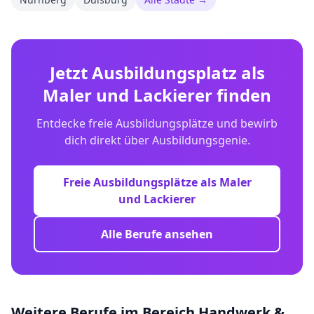
Jetzt Ausbildungsplatz als
Maler und Lackierer
finden
Entdecke freie Ausbildungsplätze und bewirb
dich direkt über Ausbildungsgenie.
Freie Ausbildungsplätze als
Maler
und Lackierer
Alle Berufe ansehen
Weitere Berufe im Bereich
Handwerk &