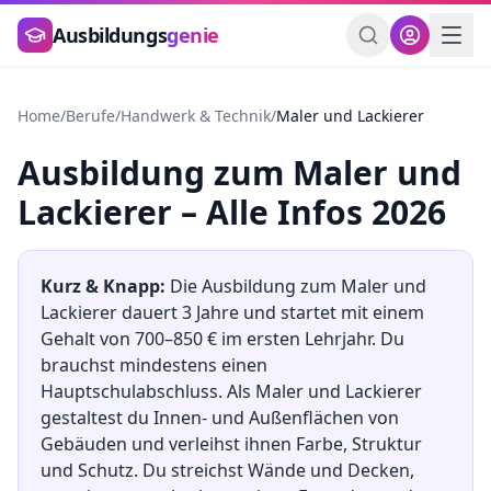
Zum Hauptinhalt springen
Ausbildungs
genie
Home
/
Berufe
/
Handwerk & Technik
/
Maler und Lackierer
Ausbildung
zum
Maler und
Lackierer
– Alle Infos 2026
Kurz & Knapp:
Die Ausbildung
zum
Maler und
Lackierer
dauert
3
Jahre und startet mit einem
Gehalt von
700
–
850
€ im ersten Lehrjahr. Du
brauchst mindestens
einen
Hauptschulabschluss
.
Als Maler und Lackierer
gestaltest du Innen- und Außenflächen von
Gebäuden und verleihst ihnen Farbe, Struktur
und Schutz. Du streichst Wände und Decken,