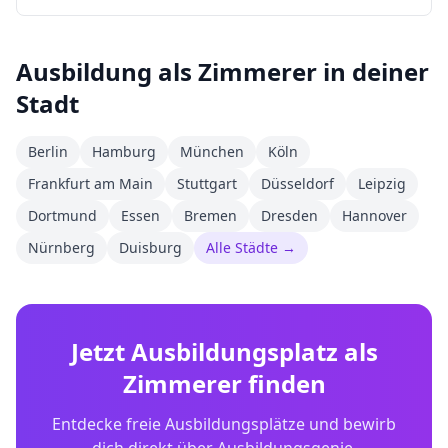
Ausbildung als
Zimmerer
in deiner
Stadt
Berlin
Hamburg
München
Köln
Frankfurt am Main
Stuttgart
Düsseldorf
Leipzig
Dortmund
Essen
Bremen
Dresden
Hannover
Nürnberg
Duisburg
Alle Städte →
Jetzt Ausbildungsplatz als
Zimmerer
finden
Entdecke freie Ausbildungsplätze und bewirb