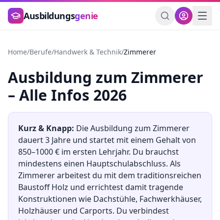
Zum Hauptinhalt springen
Ausbildungs
genie
Home
/
Berufe
/
Handwerk & Technik
/
Zimmerer
Ausbildung
zum
Zimmerer
– Alle Infos 2026
Kurz & Knapp:
Die Ausbildung
zum
Zimmerer
dauert
3
Jahre und startet mit einem Gehalt von
850
–
1000
€ im ersten Lehrjahr. Du brauchst
mindestens
einen Hauptschulabschluss
.
Als
Zimmerer arbeitest du mit dem traditionsreichen
Baustoff Holz und errichtest damit tragende
Konstruktionen wie Dachstühle, Fachwerkhäuser,
Holzhäuser und Carports. Du verbindest