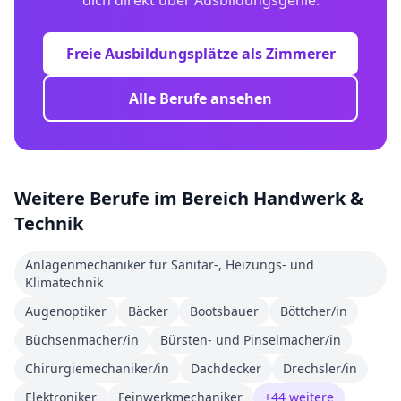
dich direkt über Ausbildungsgenie.
Freie Ausbildungsplätze als
Zimmerer
Alle Berufe ansehen
Weitere Berufe im Bereich
Handwerk &
Technik
Anlagenmechaniker für Sanitär-, Heizungs- und
Klimatechnik
Augenoptiker
Bäcker
Bootsbauer
Böttcher/in
Büchsenmacher/in
Bürsten- und Pinselmacher/in
Chirurgiemechaniker/in
Dachdecker
Drechsler/in
Elektroniker
Feinwerkmechaniker
+
44
weitere