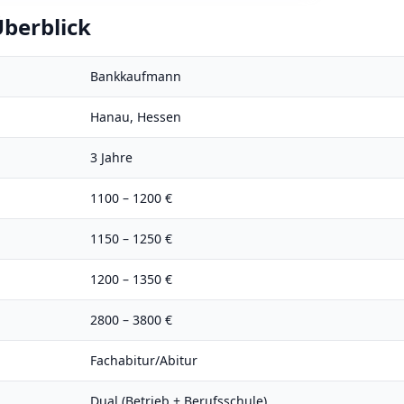
berblick
Bankkaufmann
Hanau
,
Hessen
3
Jahre
1100
–
1200
€
1150
–
1250
€
1200
–
1350
€
2800
–
3800
€
Fachabitur/Abitur
Dual (Betrieb + Berufsschule)