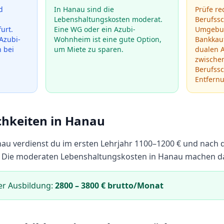
d
In Hanau sind die
Prüfe re
Lebenshaltungskosten moderat.
Berufss
urt.
Eine WG oder ein Azubi-
Umgebun
Azubi-
Wohnheim ist eine gute Option,
Bankka
h bei
um Miete zu sparen.
dualen 
zwische
Berufssc
Entfern
chkeiten in
Hanau
nau
verdienst du im ersten Lehrjahr
1100
–
1200
€ und nach 
Die moderaten Lebenshaltungskosten in Hanau machen das
er Ausbildung:
2800
–
3800
€ brutto/Monat