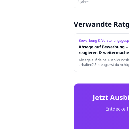
3
Jahre
Verwandte Ratg
Bewerbung & Vorstellungsgesp
Absage auf Bewerbung – 
reagieren & weitermach
Absage auf deine Ausbildungs
erhalten? So reagierst du richtig
daraus und findest trotzdem d
Traumausbildungsplatz.
Jetzt Ausb
Entdecke f