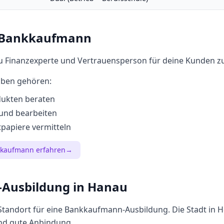
Bankkaufmann
u Finanzexperte und Vertrauensperson für deine Kunden zu
aben gehören:
dukten beraten
 und bearbeiten
papiere vermitteln
kkaufmann
erfahren
→
-Ausbildung in
Hanau
 Standort für eine
Bankkaufmann
-Ausbildung. Die Stadt in
H
nd gute Anbindung.