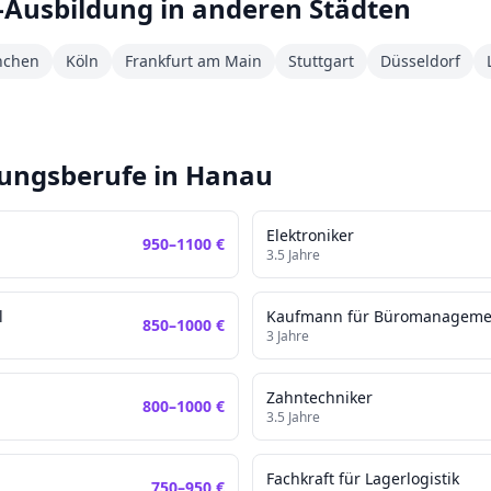
-Ausbildung in anderen Städten
chen
Köln
Frankfurt am Main
Stuttgart
Düsseldorf
dungsberufe in
Hanau
Elektroniker
950
–
1100
€
3.5
Jahre
l
Kaufmann für Büromanageme
850
–
1000
€
3
Jahre
Zahntechniker
800
–
1000
€
3.5
Jahre
Fachkraft für Lagerlogistik
750
–
950
€