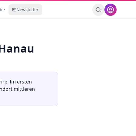
ebe
Newsletter
Hanau
hre. Im ersten
andort
mittleren