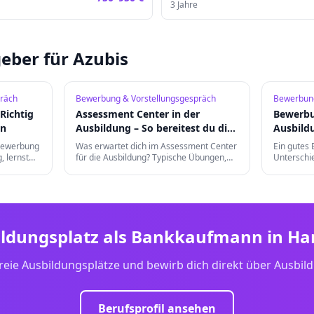
3
Jahre
eber für Azubis
räch
Bewerbung & Vorstellungsgespräch
Bewerbung
Richtig
Assessment Center in der
Bewerbu
en
Ausbildung – So bereitest du dich
Ausbild
vor
an
bewerbung
Was erwartet dich im Assessment Center
Ein gutes
, lernst
für die Ausbildung? Typische Übungen,
Unterschi
einen
Gruppendiskussionen und die besten
bei Kleidu
Vorbereitungstipps für einen
digitalem
erfolgreichen Auftritt.
ildungsplatz als
Bankkaufmann
in
Ha
reie Ausbildungsplätze und bewirb dich direkt über Ausbil
Berufsprofil ansehen