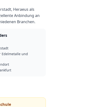
rstadt, Heraeus als
zellente Anbindung an
chiedenen Branchen.
ders
rstadt
r Edelmetalle und
andort
ankfurt
schule