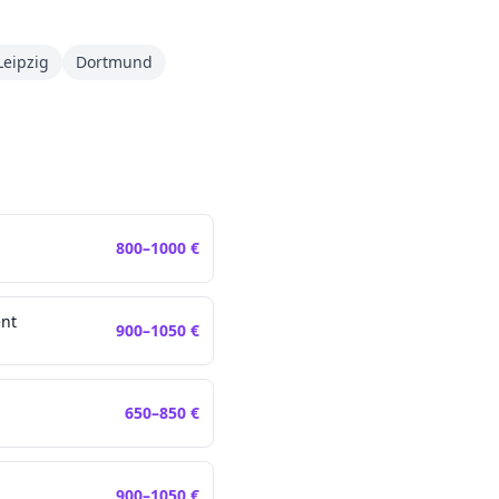
Leipzig
Dortmund
800
–
1000
€
nt
900
–
1050
€
650
–
850
€
900
–
1050
€