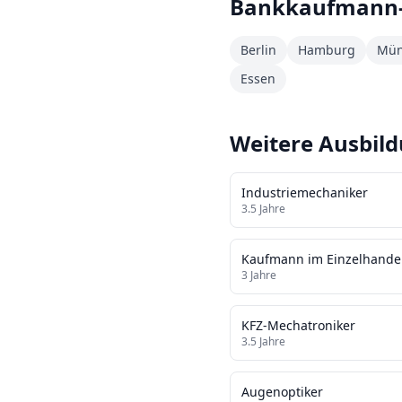
Bankkaufmann
Berlin
Hamburg
Mün
Essen
Weitere Ausbil
Industriemechaniker
3.5
Jahre
Kaufmann im Einzelhande
3
Jahre
KFZ-Mechatroniker
3.5
Jahre
Augenoptiker