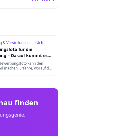
 & Vorstellungsgespräch
ngsfoto für die
ung – Darauf kommt es
 Bewerbungsfoto kann den
ed machen. Erfahre, worauf du
ng, Hintergrund, Ausdruck und
 Format achten musst.
nau
finden
dungsgenie.