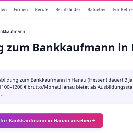
llen
Firmen
Berufe
Berufsfinder
Ratgeber
Für Betri
ankkaufmann
ng
zum
Bankkaufmann
in
sbildung
zum
Bankkaufmann
in
Hanau
(
Hessen
) dauert
3
Ja
1100
–
1200
€ brutto/Monat.
Hanau
bietet als Ausbildungsst
.
 für
Bankkaufmann
in
Hanau
ansehen