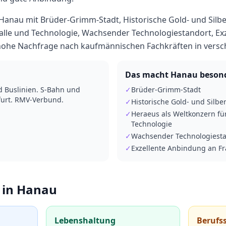
Hanau mit Brüder-Grimm-Stadt, Historische Gold- und Silbe
alle und Technologie, Wachsender Technologiestandort, Ex
e hohe Nachfrage nach kaufmännischen Fachkräften in vers
Das macht
Hanau
beson
 Buslinien. S-Bahn und
✓
Brüder-Grimm-Stadt
furt. RMV-Verbund.
✓
Historische Gold- und Silbe
✓
Heraeus als Weltkonzern fü
Technologie
✓
Wachsender Technologiest
✓
Exzellente Anbindung an Fr
 in
Hanau
Lebenshaltung
Berufs