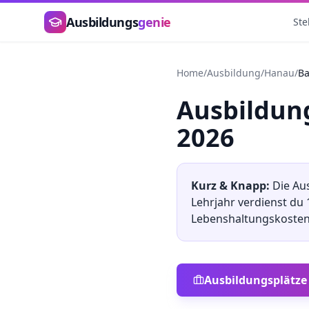
Zum Hauptinhalt springen
Ausbildungs
genie
Ste
Home
/
Ausbildung
/
Hanau
/
B
Ausbildu
2026
Kurz & Knapp:
Die Au
Lehrjahr verdienst du
Lebenshaltungskosten
Ausbildungsplätze