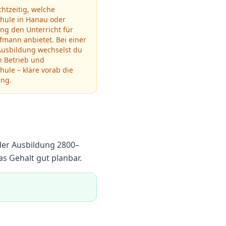
chtzeitig, welche
chule in
Hanau
oder
g den Unterricht für
ufmann
anbietet.
Bei einer
Ausbildung wechselst du
n Betrieb und
hule – kläre vorab die
ung.
der Ausbildung
2800
–
 Gehalt gut planbar.