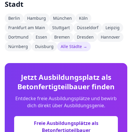
Stadt
Berlin
Hamburg
München
Köln
Frankfurt am Main
Stuttgart
Düsseldorf
Leipzig
Dortmund
Essen
Bremen
Dresden
Hannover
Nürnberg
Duisburg
Alle Städte →
Jetzt Ausbildungsplatz als
Betonfertigteilbauer
finden
Entdecke freie Ausbildungsplätze und bewirb
dich direkt über Ausbildungsgenie.
Freie Ausbildungsplätze als
Betonfertigteilbauer