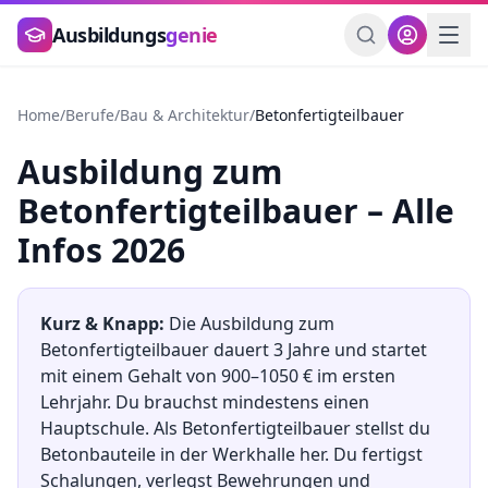
Zum Hauptinhalt springen
Ausbildungs
genie
Home
/
Berufe
/
Bau & Architektur
/
Betonfertigteilbauer
Ausbildung
zum
Betonfertigteilbauer
– Alle
Infos 2026
Kurz & Knapp:
Die Ausbildung
zum
Betonfertigteilbauer
dauert
3
Jahre und startet
mit einem Gehalt von
900
–
1050
€ im ersten
Lehrjahr. Du brauchst mindestens
einen
Hauptschule
.
Als Betonfertigteilbauer stellst du
Betonbauteile in der Werkhalle her. Du fertigst
Schalungen, verlegst Bewehrungen und