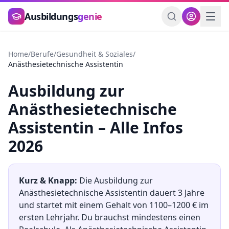
Zum Hauptinhalt springen
Ausbildungs
genie
Home
/
Berufe
/
Gesundheit & Soziales
/
Anästhesietechnische Assistentin
Ausbildung
zur
Anästhesietechnische
Assistentin
– Alle Infos
2026
Kurz & Knapp:
Die Ausbildung
zur
Anästhesietechnische Assistentin
dauert
3
Jahre
und startet mit einem Gehalt von
1100
–
1200
€ im
ersten Lehrjahr. Du brauchst mindestens
einen