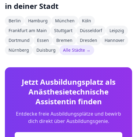
in deiner Stadt
Berlin
Hamburg
München
Köln
Frankfurt am Main
Stuttgart
Düsseldorf
Leipzig
Dortmund
Essen
Bremen
Dresden
Hannover
Nürnberg
Duisburg
Alle Städte →
Jetzt Ausbildungsplatz als
Anästhesietechnische
Assistentin
finden
Entdecke freie Ausbildungsplätze und bewirb
dich direkt über Ausbildungsgenie.