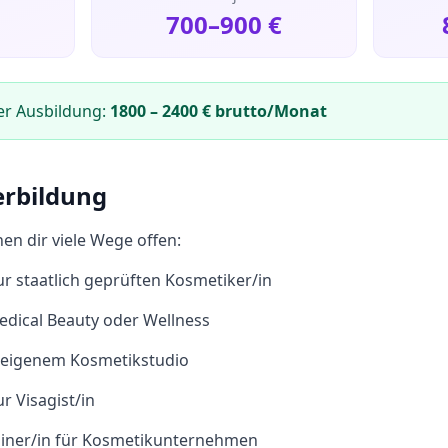
700
–
900
€
er Ausbildung:
1800
–
2400
€ brutto/Monat
erbildung
en dir viele Wege offen:
r staatlich geprüften Kosmetiker/in
edical Beauty oder Wellness
t eigenem Kosmetikstudio
r Visagist/in
rainer/in für Kosmetikunternehmen