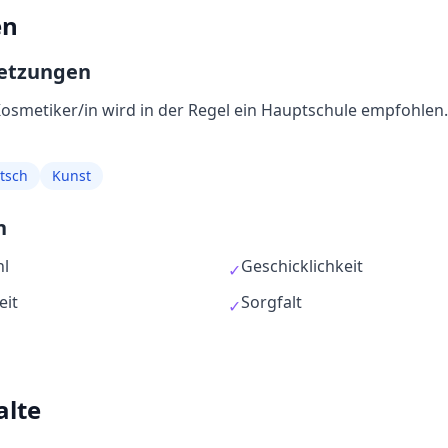
en
setzungen
osmetiker/in
wird in der Regel
ein Hauptschule empfohlen
tsch
Kunst
n
hl
Geschicklichkeit
✓
eit
Sorgfalt
✓
alte