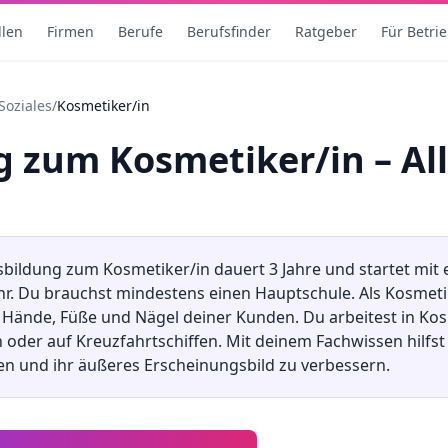
llen
Firmen
Berufe
Berufsfinder
Ratgeber
Für Betri
Soziales
/
Kosmetiker/in
ng
zum
Kosmetiker/in
– Al
sbildung
zum
Kosmetiker/in
dauert
3
Jahre und startet mit
ahr. Du brauchst mindestens
einen Hauptschule
.
Als Kosmeti
 Hände, Füße und Nägel deiner Kunden. Du arbeitest in Kos
 oder auf Kreuzfahrtschiffen. Mit deinem Fachwissen hilfst
en und ihr äußeres Erscheinungsbild zu verbessern.