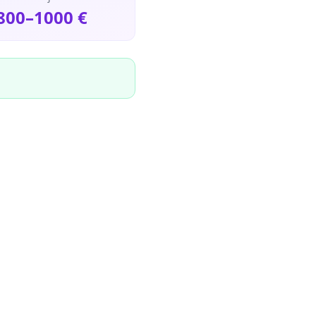
800
–
1000
€