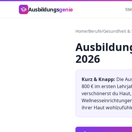
Zum Hauptinhalt springen
Ausbildungs
genie
Ste
Home
/
Berufe
/
Gesundheit & 
Ausbildu
2026
Kurz & Knapp:
Die Au
800
€ im ersten Lehrj
verschönerst du Haut,
Wellnesseinrichtungen
ihrer Haut wohlzufühl