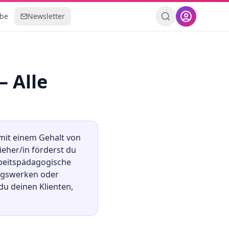
ebe
Newsletter
– Alle
 mit einem Gehalt von
ieher/in förderst du
rbeitspädagogische
ngswerken oder
du deinen Klienten,