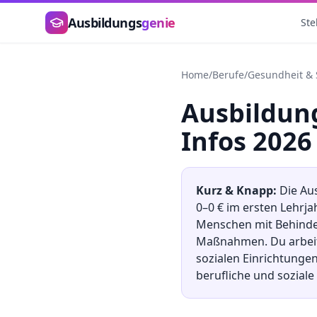
Zum Hauptinhalt springen
Ausbildungs
genie
Ste
Home
/
Berufe
/
Gesundheit & 
Ausbildu
Infos 2026
Kurz & Knapp:
Die Au
0
–
0
€ im ersten Lehrja
Menschen mit Behinde
Maßnahmen. Du arbeit
sozialen Einrichtunge
berufliche und sozial