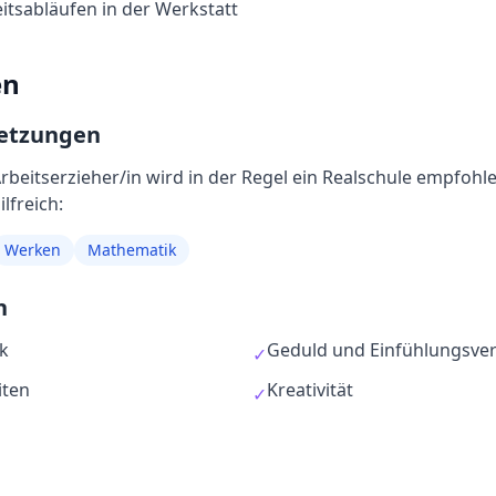
itsabläufen in der Werkstatt
en
setzungen
rbeitserzieher/in
wird in der Regel
ein Realschule empfohl
lfreich:
Werken
Mathematik
n
k
Geduld und Einfühlungsv
✓
iten
Kreativität
✓