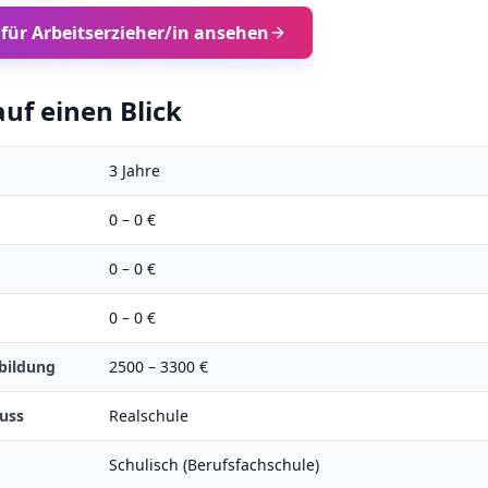
 für
Arbeitserzieher/in
ansehen
uf einen Blick
3
Jahre
0
–
0
€
0
–
0
€
0
–
0
€
bildung
2500
–
3300
€
uss
Realschule
Schulisch (Berufsfachschule)