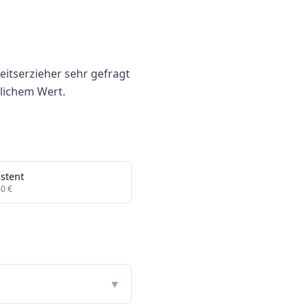
eitserzieher sehr gefragt
tlichem Wert.
istent
–
0
€
▼