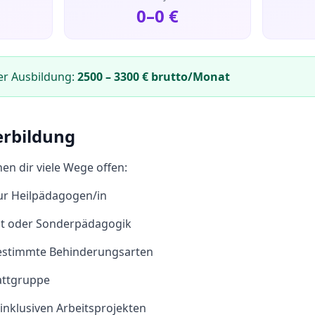
0
–
0
€
er Ausbildung:
2500
–
3300
€ brutto/Monat
erbildung
en dir viele Wege offen:
ur Heilpädagogen/in
it oder Sonderpädagogik
bestimmte Behinderungsarten
attgruppe
 inklusiven Arbeitsprojekten