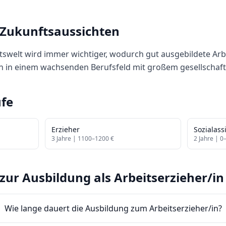
 Zukunftsaussichten
itswelt wird immer wichtiger, wodurch gut ausgebildete Arb
en in einem wachsenden Berufsfeld mit großem gesellschaf
fe
Erzieher
Sozialass
3
Jahre |
1100
–
1200
€
2
Jahre |
0
zur Ausbildung als
Arbeitserzieher/in
Wie lange dauert die Ausbildung zum Arbeitserzieher/in?