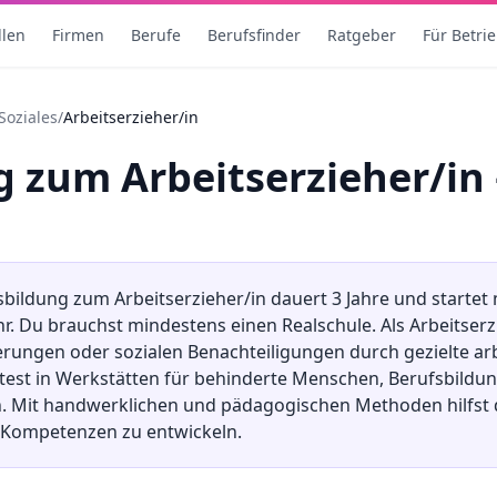
llen
Firmen
Berufe
Berufsfinder
Ratgeber
Für Betri
Soziales
/
Arbeitserzieher/in
ng
zum
Arbeitserzieher/in
sbildung
zum
Arbeitserzieher/in
dauert
3
Jahre und startet
hr. Du brauchst mindestens
einen Realschule
.
Als Arbeitserz
rungen oder sozialen Benachteiligungen durch gezielte a
est in Werkstätten für behinderte Menschen, Berufsbildu
n. Mit handwerklichen und pädagogischen Methoden hilfst 
e Kompetenzen zu entwickeln.