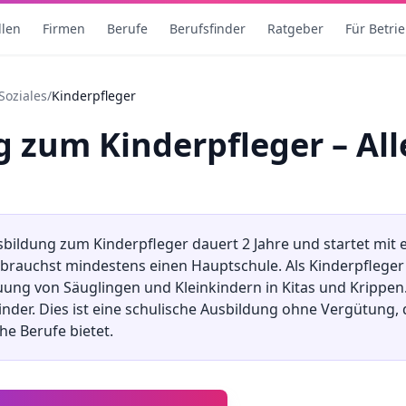
llen
Firmen
Berufe
Berufsfinder
Ratgeber
Für Betri
Soziales
/
Kinderpfleger
ng
zum
Kinderpfleger
– All
sbildung
zum
Kinderpfleger
dauert
2
Jahre und startet mit
u brauchst mindestens
einen Hauptschule
.
Als Kinderpfleger
uung von Säuglingen und Kleinkindern in Kitas und Krippen.
inder. Dies ist eine schulische Ausbildung ohne Vergütung, 
he Berufe bietet.