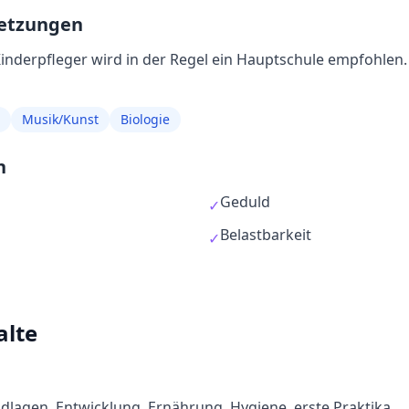
setzungen
inderpfleger
wird in der Regel
ein Hauptschule empfohlen
Musik/Kunst
Biologie
n
Geduld
✓
Belastbarkeit
✓
alte
ndlagen, Entwicklung, Ernährung, Hygiene, erste Praktika