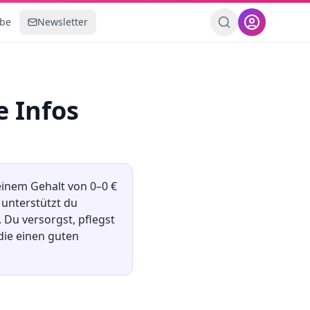
ebe
Newsletter
e Infos
 einem Gehalt von
0
–
0
€
 unterstützt du
 Du versorgst, pflegst
die einen guten