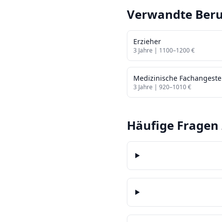
Verwandte Beru
Erzieher
3
Jahre |
1100
–
1200
€
Medizinische Fachangestel
3
Jahre |
920
–
1010
€
Häufige Fragen 