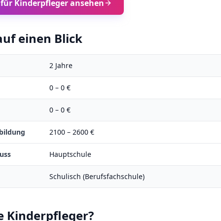
 für
Kinderpfleger
ansehen
uf einen Blick
2
Jahre
0
–
0
€
0
–
0
€
bildung
2100
–
2600
€
uss
Hauptschule
Schulisch (Berufsfachschule)
e
Kinderpfleger
?