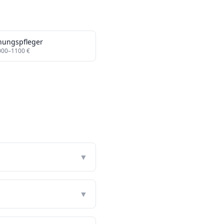
hungspfleger
000
–
1100
€
▼
▼