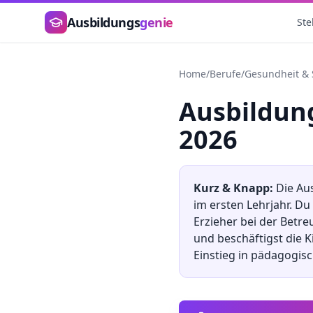
Zum Hauptinhalt springen
Ausbildungs
genie
Ste
Home
/
Berufe
/
Gesundheit & 
Ausbildu
2026
Kurz & Knapp:
Die Au
im ersten Lehrjahr. D
Erzieher bei der Betre
und beschäftigst die K
Einstieg in pädagogisc