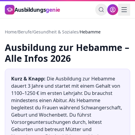
Zum Hauptinhalt springen
Ausbildungs
genie
Home
/
Berufe
/
Gesundheit & Soziales
/
Hebamme
Ausbildung
zur
Hebamme
–
Alle Infos 2026
Kurz & Knapp:
Die Ausbildung
zur
Hebamme
dauert
3
Jahre und startet mit einem Gehalt von
1100
–
1250
€ im ersten Lehrjahr. Du brauchst
mindestens
einen Abitur
.
Als Hebamme
begleitest du Frauen während Schwangerschaft,
Geburt und Wochenbett. Du führst
Vorsorgeuntersuchungen durch, leitest
Geburten und betreust Mütter und