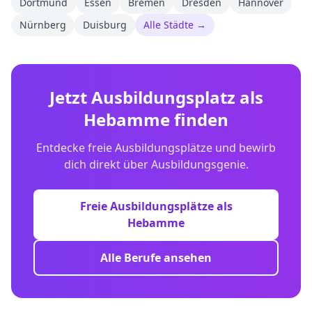
Dortmund
Essen
Bremen
Dresden
Hannover
Nürnberg
Duisburg
Alle Städte →
Jetzt Ausbildungsplatz als
Hebamme
finden
Entdecke freie Ausbildungsplätze und bewirb
dich direkt über Ausbildungsgenie.
Freie Ausbildungsplätze als
Hebamme
Alle Berufe ansehen