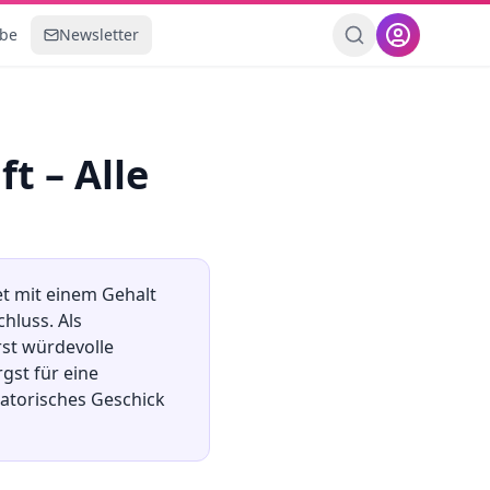
ebe
Newsletter
ft
– Alle
et mit einem Gehalt
chluss
.
Als
rst würdevolle
gst für eine
atorisches Geschick