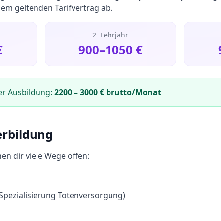
dem geltenden Tarifvertrag ab.
2. Lehrjahr
€
900
–
1050
€
er Ausbildung:
2200
–
3000
€ brutto/Monat
erbildung
en dir viele Wege offen:
(Spezialisierung Totenversorgung)