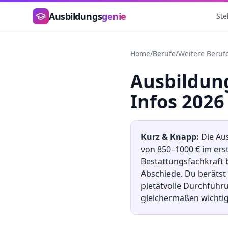
Zum Hauptinhalt springen
Ausbildungs
genie
Ste
Home
/
Berufe
/
Weitere Beruf
Ausbildu
Infos 2026
Kurz & Knapp:
Die Au
von
850
–
1000
€ im ers
Bestattungsfachkraft 
Abschiede. Du berätst 
pietätvolle Durchführ
gleichermaßen wichtig