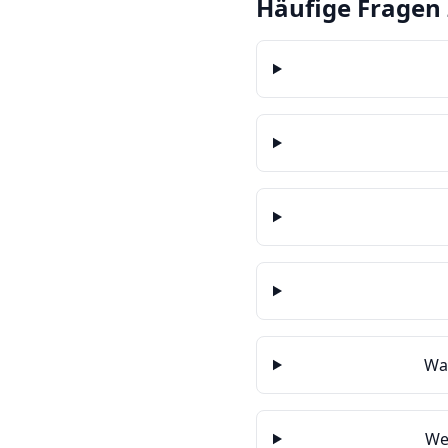
Häufige Fragen 
Wa
We