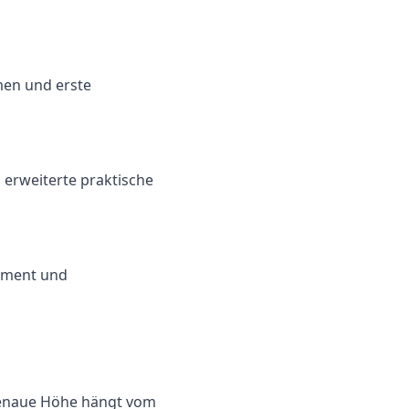
men und erste
 erweiterte praktische
gement und
 genaue Höhe hängt vom