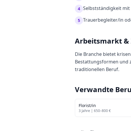
Selbstständigkeit m
4
Trauerbegleiter/in od
5
Arbeitsmarkt &
Die Branche bietet krise
Bestattungsformen und z
traditionellen Beruf.
Verwandte Beru
Florist/in
3
Jahre |
650
–
800
€