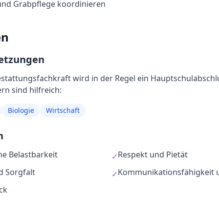
und Grabpflege koordinieren
en
setzungen
stattungsfachkraft
wird in der Regel
ein Hauptschulabsch
n sind hilfreich:
Biologie
Wirtschaft
n
e Belastbarkeit
Respekt und Pietät
✓
d Sorgfalt
Kommunikationsfähigkeit u
✓
ck