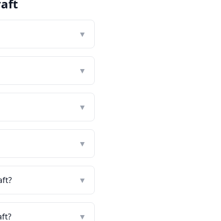
aft
?
▼
▼
▼
▼
aft?
▼
ft?
▼