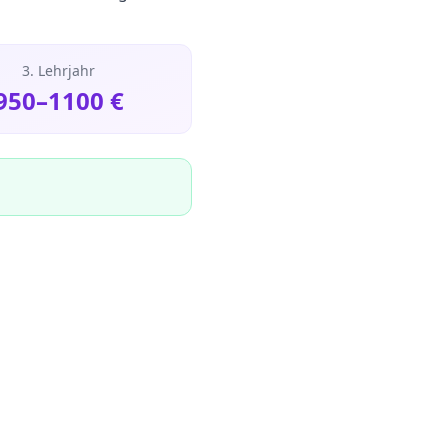
3. Lehrjahr
950
–
1100
€