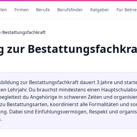
llen
Firmen
Berufe
Berufsfinder
Ratgeber
Für Betri
e
/
Bestattungsfachkraft
ng
zur
Bestattungsfachkra
sbildung
zur
Bestattungsfachkraft
dauert
3
Jahre und start
ten Lehrjahr. Du brauchst mindestens
einen Hauptschulabs
begleitest du Angehörige in schweren Zeiten und organisie
zu Bestattungsarten, koordinierst alle Formalitäten und sor
ung. Dabei sind Einfühlungsvermögen, Respekt und organis
.