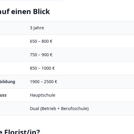
uf einen Blick
3
Jahre
650
–
800
€
750
–
900
€
850
–
1000
€
bildung
1900
–
2500
€
uss
Hauptschule
Dual (Betrieb + Berufsschule)
e
Florist/in
?