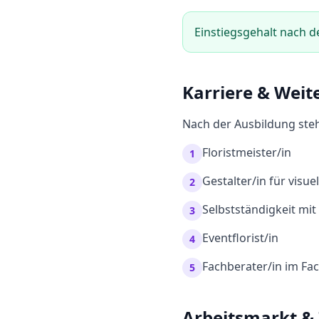
Einstiegsgehalt nach d
Karriere & Weit
Nach der Ausbildung steh
Floristmeister/in
1
Gestalter/in für visue
2
Selbstständigkeit mi
3
Eventflorist/in
4
Fachberater/in im Fa
5
Arbeitsmarkt &