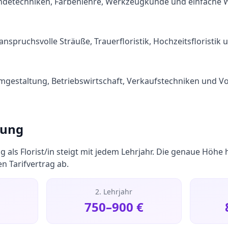
Bindetechniken, Farbenlehre, Werkzeugkunde und einfache 
 anspruchsvolle Sträuße, Trauerfloristik, Hochzeitsflorist
aumgestaltung, Betriebswirtschaft, Verkaufstechniken und V
tung
g als
Florist/in
steigt mit jedem Lehrjahr. Die genaue Höhe 
 Tarifvertrag ab.
2. Lehrjahr
750
–
900
€