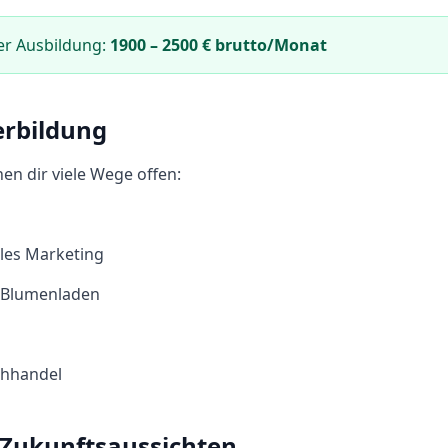
er Ausbildung:
1900
–
2500
€ brutto/Monat
erbildung
en dir viele Wege offen:
lles Marketing
t Blumenladen
chhandel
 Zukunftsaussichten