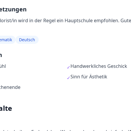
setzungen
lorist/in
wird in der Regel
ein Hauptschule empfohlen
. Gut
ematik
Deutsch
n
ühl
Handwerkliches Geschick
✓
Sinn für Ästhetik
✓
ochenende
alte