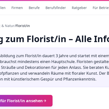
llen
Firmen
Berufe
Berufsfinder
Ratgeber
Für Betri
t & Natur
/
Florist/in
ng
zum
Florist/in
– Alle In
sbildung
zum
Florist/in
dauert
3
Jahre und startet mit eine
u brauchst mindestens
einen Hauptschule
.
Floristen gestalte
träuße und Dekorationen für jeden Anlass. Sie beraten K
fpflanzen und verwandeln Räume mit floraler Kunst. Der B
n mit künstlerischem Gespür und Pflanzenkenntnis.
 für
Florist/in
ansehen