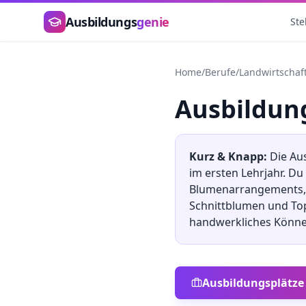
Zum Hauptinhalt springen
Ausbildungs
genie
Ste
Home
/
Berufe
/
Landwirtschaf
Ausbildu
Kurz & Knapp:
Die Au
im ersten Lehrjahr. D
Blumenarrangements, S
Schnittblumen und Top
handwerkliches Könne
Ausbildungsplätze