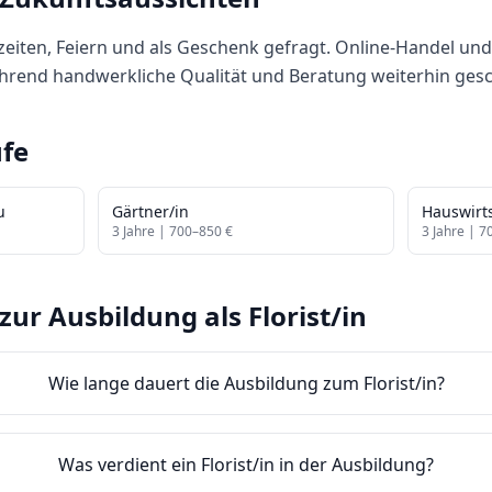
eiten, Feiern und als Geschenk gefragt. Online-Handel und 
ährend handwerkliche Qualität und Beratung weiterhin ges
fe
u
Gärtner/in
Hauswirts
3
Jahre |
700
–
850
€
3
Jahre |
7
zur Ausbildung als
Florist/in
Wie lange dauert die Ausbildung zum Florist/in?
Was verdient ein Florist/in in der Ausbildung?