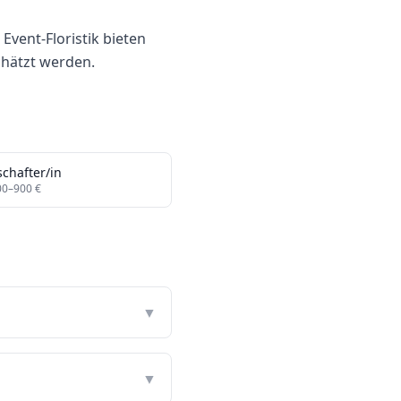
Event-Floristik bieten
chätzt werden.
chafter/in
00
–
900
€
▼
▼