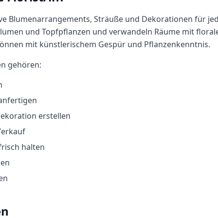
tive Blumenarrangements, Sträuße und Dekorationen für jed
blumen und Topfpflanzen und verwandeln Räume mit florale
Können mit künstlerischem Gespür und Pflanzenkenntnis.
en gehören:
n
anfertigen
ekoration erstellen
Verkauf
risch halten
ren
en
en