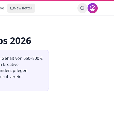
ebe
Newsletter
fos 2026
m Gehalt von
650
–
800
€
n kreative
unden, pflegen
eruf vereint