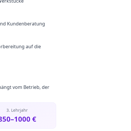
Werkstücke
ik und Kundenberatung
orbereitung auf die
hängt vom Betrieb, der
3. Lehrjahr
850
–
1000
€