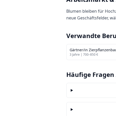
Blumen bleiben für Hochz
neue Geschäftsfelder, w
Verwandte Beru
Gärtner/in Zierpflanzenba
3
Jahre |
700
–
850
€
Häufige Fragen 