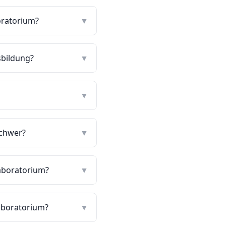
oratorium?
▼
sbildung?
▼
▼
schwer?
▼
aboratorium?
▼
aboratorium?
▼