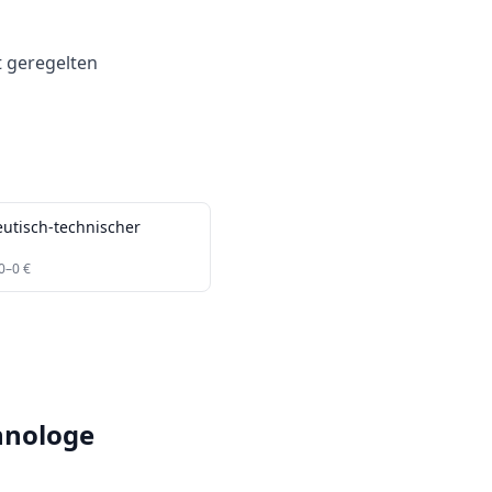
t geregelten
utisch-technischer
0
–
0
€
hnologe