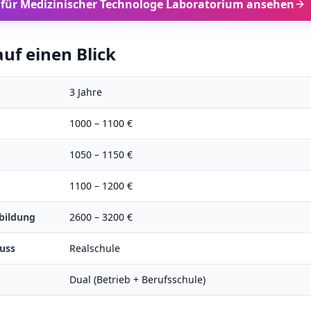
 für
Medizinischer Technologe Laboratorium
ansehen
uf einen Blick
3
Jahre
1000
–
1100
€
1050
–
1150
€
1100
–
1200
€
bildung
2600
–
3200
€
uss
Realschule
Dual (Betrieb + Berufsschule)