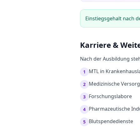
Einstiegsgehalt nach d
Karriere & Weit
Nach der Ausbildung steh
MTL in Krankenhausl
1
Medizinische Versor
2
Forschungslabore
3
Pharmazeutische Indu
4
Blutspendedienste
5