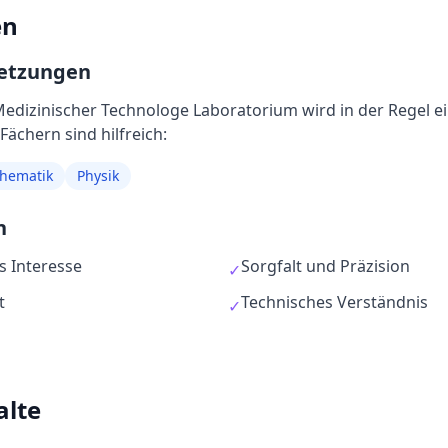
en
setzungen
edizinischer Technologe Laboratorium
wird in der Regel
e
ächern sind hilfreich:
hematik
Physik
n
s Interesse
Sorgfalt und Präzision
✓
t
Technisches Verständnis
✓
alte