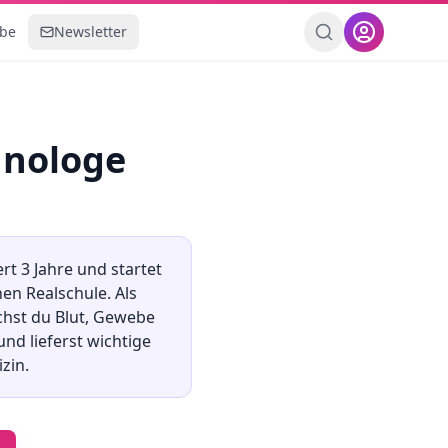
ebe
Newsletter
hnologe
ert
3
Jahre und startet
nen Realschule
.
Als
chst du Blut, Gewebe
nd lieferst wichtige
zin.