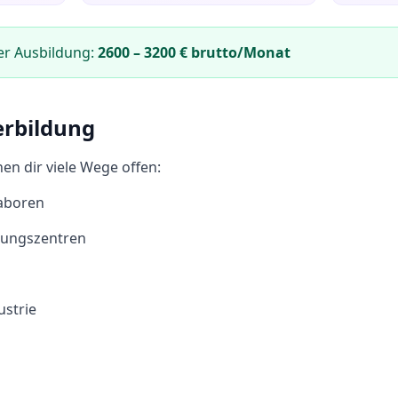
er Ausbildung:
2600
–
3200
€ brutto/Monat
erbildung
en dir viele Wege offen:
aboren
gungszentren
strie