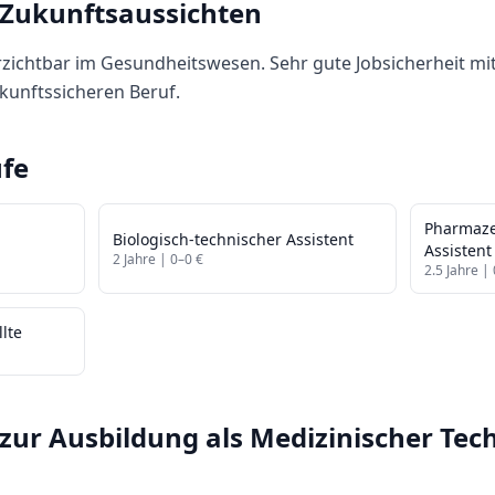
 Zukunftsaussichten
rzichtbar im Gesundheitswesen. Sehr gute Jobsicherheit mi
ukunftssicheren Beruf.
fe
Pharmaze
Biologisch-technischer Assistent
Assistent
2
Jahre |
0
–
0
€
2.5
Jahre |
lte
zur Ausbildung als
Medizinischer Tec