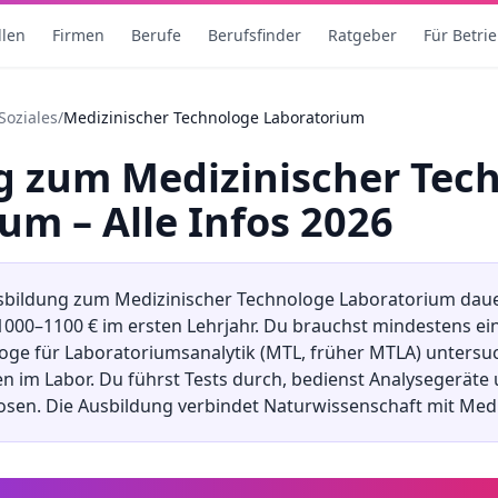
llen
Firmen
Berufe
Berufsfinder
Ratgeber
Für Betri
Soziales
/
Medizinischer Technologe Laboratorium
ng
zum
Medizinischer Tec
ium
– Alle Infos 2026
sbildung
zum
Medizinischer Technologe Laboratorium
dau
1000
–
1100
€ im ersten Lehrjahr. Du brauchst mindestens
ei
oge für Laboratoriumsanalytik (MTL, früher MTLA) untersu
n im Labor. Du führst Tests durch, bedienst Analysegeräte u
sen. Die Ausbildung verbindet Naturwissenschaft mit Medi