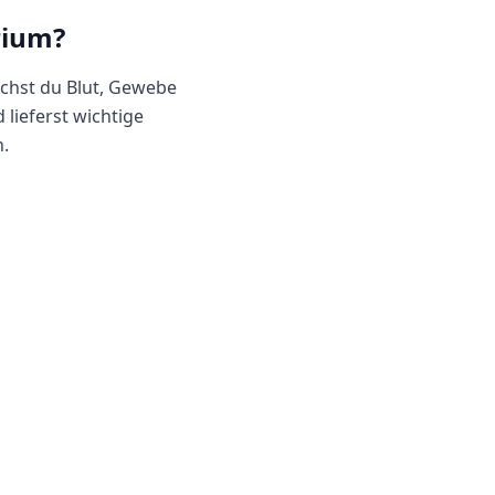
rium
?
uchst du Blut, Gewebe
 lieferst wichtige
.