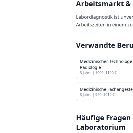
Arbeitsmarkt &
Labordiagnostik ist unve
Arbeitszeiten in einem z
Verwandte Beru
Medizinischer Technologe
Radiologie
3
Jahre |
1000
–
1100
€
Medizinische Fachangestel
3
Jahre |
920
–
1010
€
Häufige Fragen 
Laboratorium