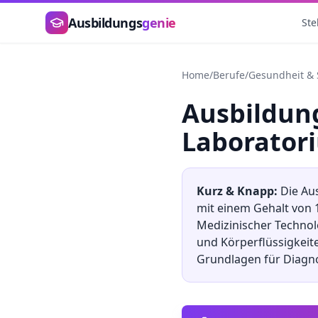
Zum Hauptinhalt springen
Ausbildungs
genie
Ste
Home
/
Berufe
/
Gesundheit & 
Ausbildu
Laborator
Kurz & Knapp:
Die Au
mit einem Gehalt von
Medizinischer Technol
und Körperflüssigkeite
Grundlagen für Diagno