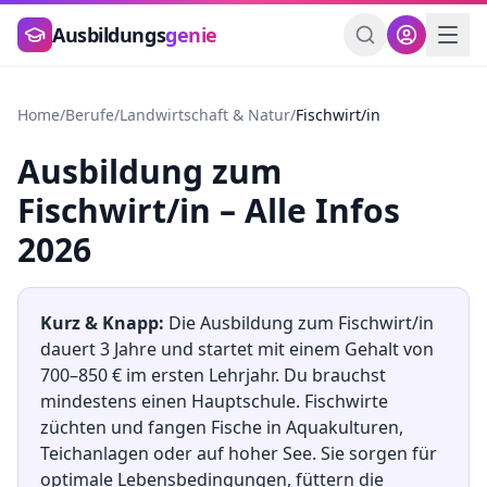
Zum Hauptinhalt springen
Ausbildungs
genie
Home
/
Berufe
/
Landwirtschaft & Natur
/
Fischwirt/in
Ausbildung
zum
Fischwirt/in
– Alle Infos
2026
Kurz & Knapp:
Die Ausbildung
zum
Fischwirt/in
dauert
3
Jahre und startet mit einem Gehalt von
700
–
850
€ im ersten Lehrjahr. Du brauchst
mindestens
einen Hauptschule
.
Fischwirte
züchten und fangen Fische in Aquakulturen,
Teichanlagen oder auf hoher See. Sie sorgen für
optimale Lebensbedingungen, füttern die