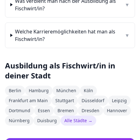
Was verdient man nach der Ausbildung als
▼
Fischwirt/in?
Welche Karrieremöglichkeiten hat man als
▼
Fischwirt/in?
Ausbildung als
Fischwirt/in
in
deiner Stadt
Berlin
Hamburg
München
Köln
Frankfurt am Main
Stuttgart
Düsseldorf
Leipzig
Dortmund
Essen
Bremen
Dresden
Hannover
Nürnberg
Duisburg
Alle Städte →